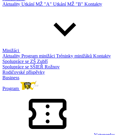
Aktuality
Utkání MŽ "A"
Utkání MŽ "B"
Kontakty
Minižáci
Aktuality
Program minižáci
Tréninky minižáků
Kontakty
Spolupráce se ZŠ Zubří
Spolupráce se SŠIEŘ Rožnov
Rodičovské příspěvky
Business
Program
Vstupenky