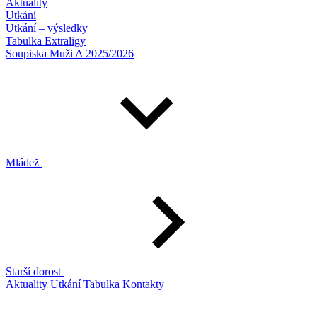
Aktuality
Utkání
Utkání – výsledky
Tabulka Extraligy
Soupiska Muži A 2025/2026
Mládež
Starší dorost
Aktuality
Utkání
Tabulka
Kontakty