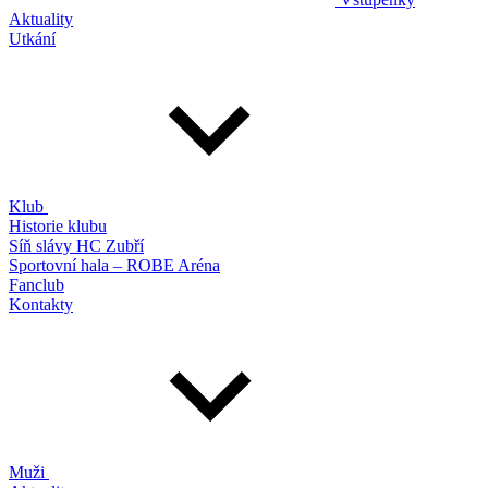
Aktuality
Utkání
Klub
Historie klubu
Síň slávy HC Zubří
Sportovní hala – ROBE Aréna
Fanclub
Kontakty
Muži