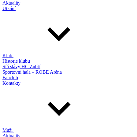
Aktuality
Utkání
Klub
Historie klubu
Síň slávy HC Zubří
Sportovní hala – ROBE Aréna
Fanclub
Kontakty
Muži
Aktuality