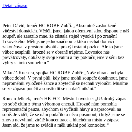
Detail zápasu
Peter Dávid, trenér HC ROBE Zubří: „Absolutně zasloužené
vítězství domácích. Věděli jsme, jakou ofenzivní silou disponuje náš
soupeř, ale zarazilo mne, že zůstala stejně vysoká i po zranění
Trkovského. Měli jsme jednoznačnou taktiku nechat domácí
zakončovat z prostoru pivotů a pokrýt ostatní pozice. Ale to jsme
vůbec nesplnili, hrozně se v obraně trápíme. Lovosice nás
převálcovaly, dokázaly svoji kvalitu a my pokračujeme v sérii bez
výhry s tímto soupeřem.“
Mikuláš Kucsera, spojka HC ROBE Zubří: „Naše obrana nebyla
vůbec dobrá. V první půli, kdy jsme mohli soupeře dotáhnout, jsme
neproměnili vyložené šance a zbytečně se nechali vyloučit. Musíme
se ze zápasu poučit a soustředit se na další utkání.“
Roman Jelínek, trenér HK FCC Město Lovosice: „Už druhý zápas
po sobě cítím z týmu výbornou energii. Hrozně nám pomohla
reprezentační pauza, abychom si vyčistili hlavy a zapracovali na
sobě. Je vidět, že se nám podařilo o něco posunout, i když jsme se
znovu nevyhnuli ztrátě koncentrace a hluchému místu v zápase.
Jsem rád, že jsme to zvládli a měli utkání pod kontrolou.“