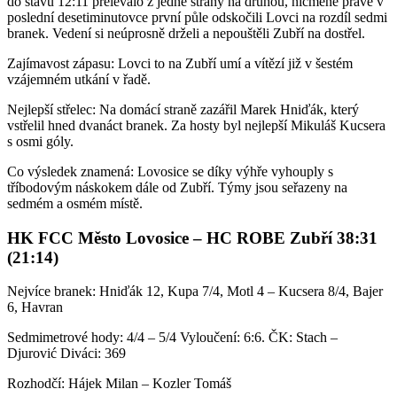
do stavu 12:11 přelévalo z jedné strany na druhou, nicméně právě v
poslední desetiminutovce první půle odskočili Lovci na rozdíl sedmi
branek. Vedení si neúprosně drželi a nepouštěli Zubří na dostřel.
Zajímavost zápasu: Lovci to na Zubří umí a vítězí již v šestém
vzájemném utkání v řadě.
Nejlepší střelec: Na domácí straně zazářil Marek Hniďák, který
vstřelil hned dvanáct branek. Za hosty byl nejlepší Mikuláš Kucsera
s osmi góly.
Co výsledek znamená: Lovosice se díky výhře vyhouply s
tříbodovým náskokem dále od Zubří. Týmy jsou seřazeny na
sedmém a osmém místě.
HK FCC Město Lovosice – HC ROBE Zubří 38:31
(21:14)
Nejvíce branek: Hniďák 12, Kupa 7/4, Motl 4 – Kucsera 8/4, Bajer
6, Havran
Sedmimetrové hody: 4/4 – 5/4 Vyloučení: 6:6. ČK: Stach –
Djurović Diváci: 369
Rozhodčí: Hájek Milan – Kozler Tomáš