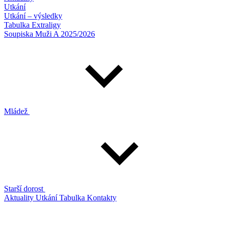
Utkání
Utkání – výsledky
Tabulka Extraligy
Soupiska Muži A 2025/2026
Mládež
Starší dorost
Aktuality
Utkání
Tabulka
Kontakty