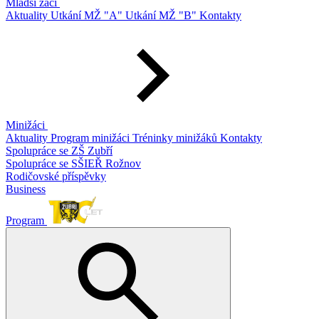
Mladší žáci
Aktuality
Utkání MŽ "A"
Utkání MŽ "B"
Kontakty
Minižáci
Aktuality
Program minižáci
Tréninky minižáků
Kontakty
Spolupráce se ZŠ Zubří
Spolupráce se SŠIEŘ Rožnov
Rodičovské příspěvky
Business
Program