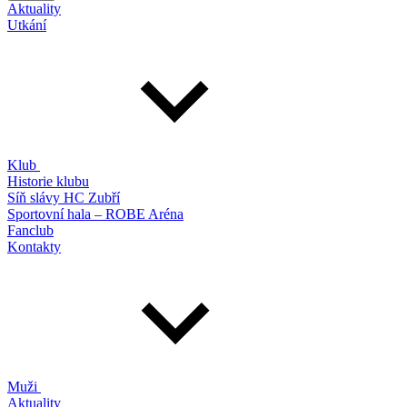
Aktuality
Utkání
Klub
Historie klubu
Síň slávy HC Zubří
Sportovní hala – ROBE Aréna
Fanclub
Kontakty
Muži
Aktuality