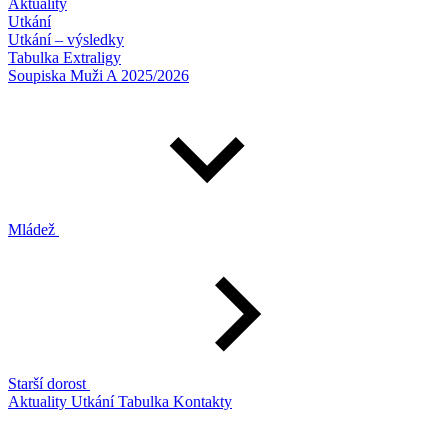
Aktuality
Utkání
Utkání – výsledky
Tabulka Extraligy
Soupiska Muži A 2025/2026
Mládež
Starší dorost
Aktuality
Utkání
Tabulka
Kontakty