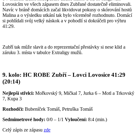
Lovosicím ve všech zápasem dnes Zubřané dostatečně eliminovali.
Navíc v bráně domácích začal likvidovat pokusy o skórování hostů
Malina a o výsledku utkání tak bylo víceméně rozhodnuto. Domácí
si pohlídali svůj velký náskok a v pohodlí si dokráčeli pro výhru
41:29.
Zubří tak může slavit a do reprezentační přestávky si nese klid a
záruku 3. místa v tabulce Extraligy mužů.
9. kolo: HC ROBE Zubří – Lovci Lovosice 41:29
(20:14)
Nejlepší střelci:
Mořkovský 9, Mičkal 7, Jurka 6 – Motl a Trkovský
7, Kupa 3
Rozhodčí:
Bubeníček Tomáš, Petruška Tomáš
Sedmimetrové hody:
0/0 – 1/1
Vyloučení:
8:4 (min.)
Celý zápis ze zápasu
zde