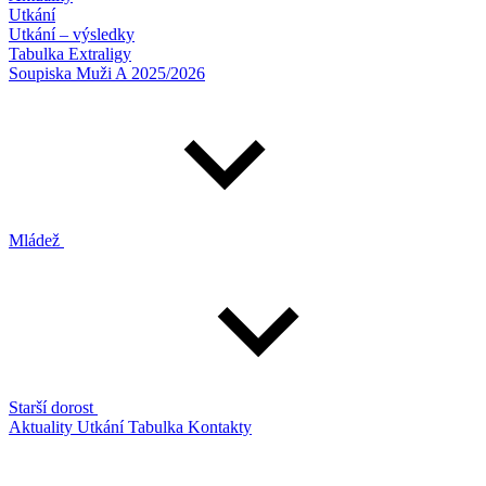
Utkání
Utkání – výsledky
Tabulka Extraligy
Soupiska Muži A 2025/2026
Mládež
Starší dorost
Aktuality
Utkání
Tabulka
Kontakty