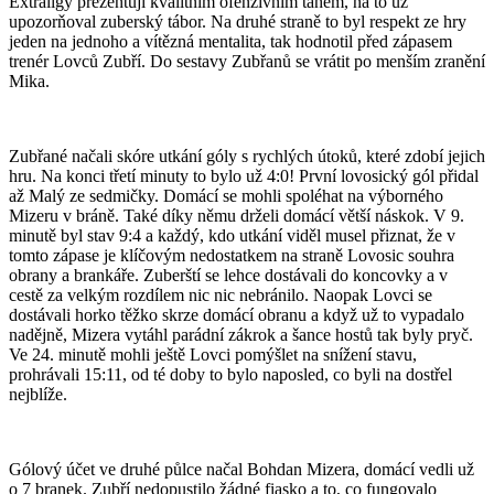
Extraligy prezentují kvalitním ofenzivním tahem, na to už
upozorňoval zuberský tábor. Na druhé straně to byl respekt ze hry
jeden na jednoho a vítězná mentalita, tak hodnotil před zápasem
trenér Lovců Zubří. Do sestavy Zubřanů se vrátit po menším zranění
Mika.
Zubřané načali skóre utkání góly s rychlých útoků, které zdobí jejich
hru. Na konci třetí minuty to bylo už 4:0! První lovosický gól přidal
až Malý ze sedmičky. Domácí se mohli spoléhat na výborného
Mizeru v bráně. Také díky němu drželi domácí větší náskok. V 9.
minutě byl stav 9:4 a každý, kdo utkání viděl musel přiznat, že v
tomto zápase je klíčovým nedostatkem na straně Lovosic souhra
obrany a brankáře. Zuberští se lehce dostávali do koncovky a v
cestě za velkým rozdílem nic nic nebránilo. Naopak Lovci se
dostávali horko těžko skrze domácí obranu a když už to vypadalo
nadějně, Mizera vytáhl parádní zákrok a šance hostů tak byly pryč.
Ve 24. minutě mohli ještě Lovci pomýšlet na snížení stavu,
prohrávali 15:11, od té doby to bylo naposled, co byli na dostřel
nejblíže.
Gólový účet ve druhé půlce načal Bohdan Mizera, domácí vedli už
o 7 branek. Zubří nedopustilo žádné fiasko a to, co fungovalo