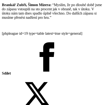
Brankář Zubří, Šimon Mizera:
“Myslím, že po dlouhé době jsme
do zápasu vstoupili na sto procent jak v obraně, tak v útoku. V
útoku nám tam dnes spadlo úplně všechno. Do dalších zápasu si
musíme přenést nadšení pro hru.”
[phpleague id=19 type=table latest=true style=general]
Sdílet