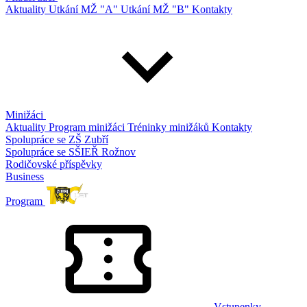
Aktuality
Utkání MŽ "A"
Utkání MŽ "B"
Kontakty
Minižáci
Aktuality
Program minižáci
Tréninky minižáků
Kontakty
Spolupráce se ZŠ Zubří
Spolupráce se SŠIEŘ Rožnov
Rodičovské příspěvky
Business
Program
Vstupenky