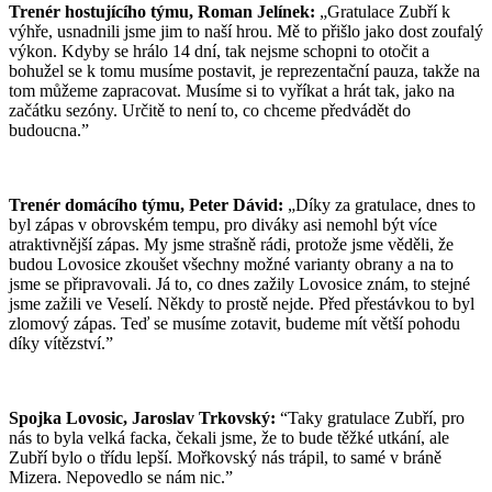
Trenér hostujícího týmu, Roman Jelínek:
„Gratulace Zubří k
výhře, usnadnili jsme jim to naší hrou. Mě to přišlo jako dost zoufalý
výkon. Kdyby se hrálo 14 dní, tak nejsme schopni to otočit a
bohužel se k tomu musíme postavit, je reprezentační pauza, takže na
tom můžeme zapracovat. Musíme si to vyříkat a hrát tak, jako na
začátku sezóny. Určitě to není to, co chceme předvádět do
budoucna.”
Trenér domácího týmu, Peter Dávid:
„Díky za gratulace, dnes to
byl zápas v obrovském tempu, pro diváky asi nemohl být více
atraktivnější zápas. My jsme strašně rádi, protože jsme věděli, že
budou Lovosice zkoušet všechny možné varianty obrany a na to
jsme se připravovali. Já to, co dnes zažily Lovosice znám, to stejné
jsme zažili ve Veselí. Někdy to prostě nejde. Před přestávkou to byl
zlomový zápas. Teď se musíme zotavit, budeme mít větší pohodu
díky vítězství.”
Spojka Lovosic, Jaroslav Trkovský:
“Taky gratulace Zubří, pro
nás to byla velká facka, čekali jsme, že to bude těžké utkání, ale
Zubří bylo o třídu lepší. Mořkovský nás trápil, to samé v bráně
Mizera. Nepovedlo se nám nic.”