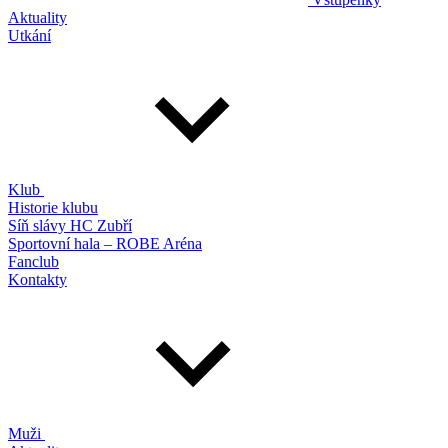
Aktuality
Utkání
Klub
Historie klubu
Síň slávy HC Zubří
Sportovní hala – ROBE Aréna
Fanclub
Kontakty
Muži