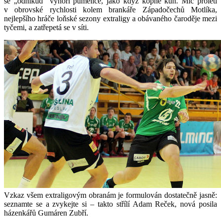
se „odnikud“ vynoří pumelice, jako když kopne kůň. Míč proletí
v obrovské rychlosti kolem brankáře Západočechů Motlíka,
nejlepšího hráče loňské sezony extraligy a obávaného čaroděje mezi
tyčemi, a zatřepetá se v síti.
Vzkaz všem extraligovým obranám je formulován dostatečně jasně:
seznamte se a zvykejte si – takto střílí Adam Reček, nová posila
házenkářů Gumáren Zubří.