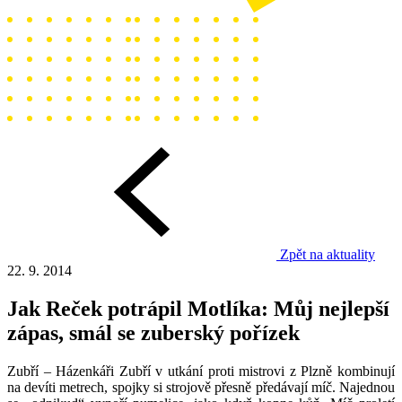
Zpět na aktuality
22. 9. 2014
Jak Reček potrápil Motlíka: Můj nejlepší
zápas, smál se zuberský pořízek
Zubří – Házenkáři Zubří v utkání proti mistrovi z Plzně kombinují
na devíti metrech, spojky si strojově přesně předávají míč. Najednou