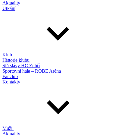
Aktuality
Utkání
Klub
Historie klubu
Síň slávy HC Zubří
Sportovní hala – ROBE Aréna
Fanclub
Kontakty
Muži
Aktuality