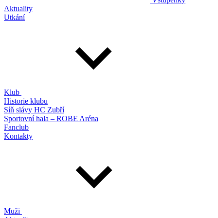
Aktuality
Utkání
Klub
Historie klubu
Síň slávy HC Zubří
Sportovní hala – ROBE Aréna
Fanclub
Kontakty
Muži