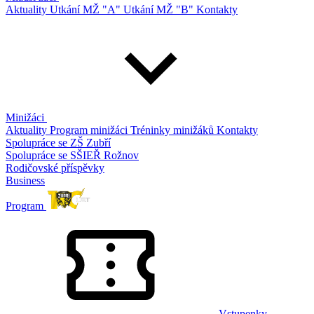
Aktuality
Utkání MŽ "A"
Utkání MŽ "B"
Kontakty
Minižáci
Aktuality
Program minižáci
Tréninky minižáků
Kontakty
Spolupráce se ZŠ Zubří
Spolupráce se SŠIEŘ Rožnov
Rodičovské příspěvky
Business
Program
Vstupenky