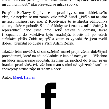
mi ctí ji přijmout,“ říká přesvědčivě mladá spojka.
Po pádu Rečkovy Kopřivnice do první ligy se mu nabídek sešlo
více, ale nejvíce se mu zamlouvalo právě Zubří. „Přišlo mi to jako
nejlepší možnost pro mě. Z Kopřivnice to je zhruba půlhodinka
autem, takže v pohodě. S hodně kluky se i znám z mládežnických
reprezentací nebo jsme proti sobě hrávali v dorostu, takže
i zapadnutí do kolektivu bylo snadnější. Prostě mi po všech
stránkách přišlo Zubří nejlepší a zatím to vypadá, že jsem zvolil
dobře,“ přemítal po duelu s Plzní Adam Reček.
Jakožto letní nováček si samozřejmě musel projít všemi důležitými
procedurami, které na něj pokladníci v kabině nachystali. „Všechno
mi kluci samozřejmě spočítali. Zápisné za příchod do týmu, první
branku, první vítězství, všechno mám s nimi už vyřízené,“ smál se
spokojený hrdina zápasu Adam Reček.
Autor:
Marek Havran