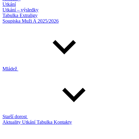
Utkání
Utkání – výsledky
Tabulka Extraligy
Soupiska Muži A 2025/2026
Mládež
Starší dorost
Aktuality
Utkání
Tabulka
Kontakty