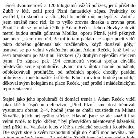
Téměř dvoumetrový a 120 kilogramů vážící pořízek, jenž přišel do
Zubří v létě, zažil proti Plzni fantastický zápas. Prakticky co
vystřelil, to skončilo v síti. „Byl to určitě můj nejlepší za Zubří a
jsem strašně moc rád, že to vyšlo zrovna dneska a zrovna proti
Plzni,“ culil se po utkání 20letý Adam Reček. Jeho dělovky z devíti
metrů budou strašit gólmana Motlíka, oporu Plzně, ještě pěkných
pár nocí. „Jsem moc rád, že mi to tam padalo. Je super pocit vidět
takto dobrého gólmana tak rozčileného, když dostával góly,“
usmíval se po velmi vydařeném utkání Adam Reček, jenž byl se
šesti brankami po Martinu Hrstkovi (7) druhým nejlepším střelcem
týmu. Po zápase pak 194 centimetrů vysoká spojka chválila
především svoje spoluhráče. „Kluci mi v útoku hodně pomáhali,
odblokovávali protihráče, od středních spojek chodily parádní
přihrávky a mně to naštěstí střílelo. Kluci mi v tom hodně pomohli,“
děkoval svým kolegům na place Reček, jenž prošel i mládežnickými
reprezentacemi.
Stejně jako jeho spoluhráči či domácí trenér i Adam Reček viděl
jako klíč k úspěchu defenzivu. „Před Plzní jsme dost trénovali
vysunutou obranu 2–4, hodně jsme se chtěli soustředit na Milana
Škvařila, jejich nejlepšího střelce. Hlavně jsme se ale snažili hrát
velmi tvrdě, to bylo klíčem,“ byl přesvědčen talentovaný házenkář,
jenž přišel na Valašsko letos v létě z nedaleké sousední Kopřivnice.
Dle svých slov o svém rozhodnutí přijít do Zubří moc neváhal, měl
v tom poměrně jasno. „Za nabídku Zubří jsem byl moc rád a bylo