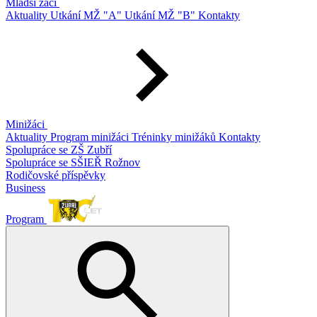
Mladší žáci
Aktuality
Utkání MŽ "A"
Utkání MŽ "B"
Kontakty
Minižáci
Aktuality
Program minižáci
Tréninky minižáků
Kontakty
Spolupráce se ZŠ Zubří
Spolupráce se SŠIEŘ Rožnov
Rodičovské příspěvky
Business
Program