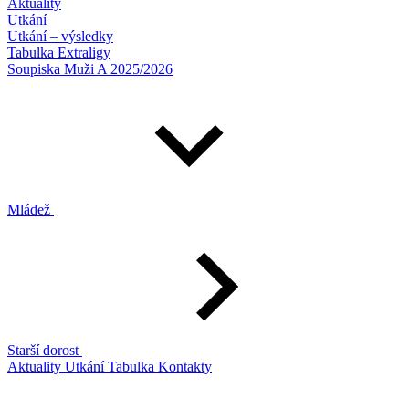
Aktuality
Utkání
Utkání – výsledky
Tabulka Extraligy
Soupiska Muži A 2025/2026
Mládež
Starší dorost
Aktuality
Utkání
Tabulka
Kontakty