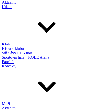
Aktuality
Utkání
Klub
Historie klubu
Síň slávy HC Zubří
Sportovní hala – ROBE Aréna
Fanclub
Kontakty
Muži
Aktuality