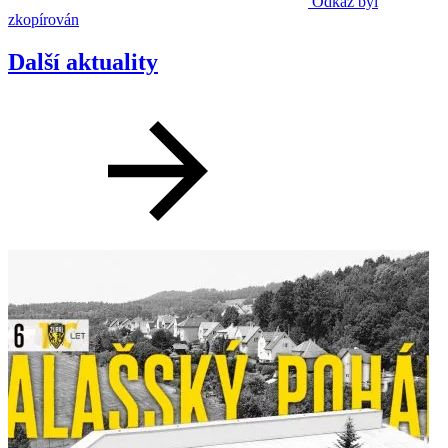
Odkaz byl
zkopírován
Další aktuality