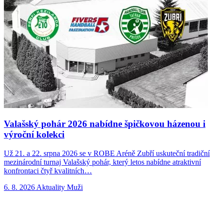
Valašský pohár 2026 nabídne špičkovou házenou i
výroční kolekci
Už 21. a 22. srpna 2026 se v ROBE Aréně Zubří uskuteční tradiční
N
mezinárodní turnaj Valašský pohár, který letos nabídne atraktivní
p
konfrontaci čtyř kvalitních…
n
6. 8. 2026
Aktuality
Muži
5