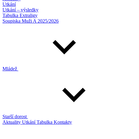
Utkání
Utkání – výsledky
Tabulka Extraligy
Soupiska Muži A 2025/2026
Mládež
Starší dorost
Aktuality
Utkání
Tabulka
Kontakty