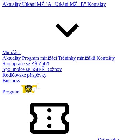
Aktuality
Utkání MŽ "A"
Utkání MŽ "B"
Kontakty
Minižáci
Aktuality
Program minižáci
Tréninky minižáků
Kontakty
Spolupráce se ZŠ Zubří
Spolupráce se SŠIEŘ Rožnov
Rodičovské příspěvky
Business
Program
Vstupenky