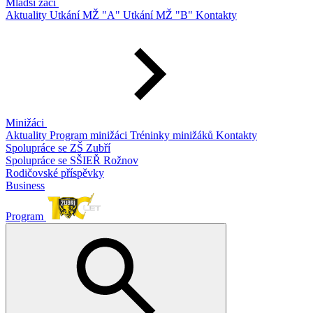
Mladší žáci
Aktuality
Utkání MŽ "A"
Utkání MŽ "B"
Kontakty
Minižáci
Aktuality
Program minižáci
Tréninky minižáků
Kontakty
Spolupráce se ZŠ Zubří
Spolupráce se SŠIEŘ Rožnov
Rodičovské příspěvky
Business
Program