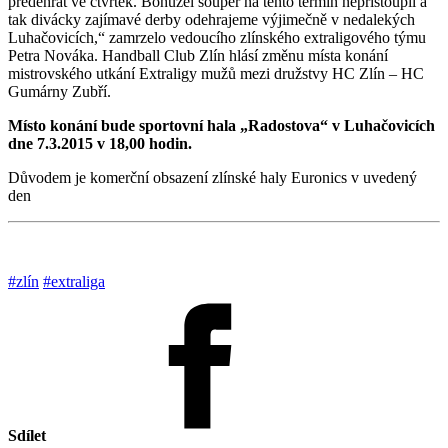
předehrát ve čtvrtek. Bohužel soupeř na tento termín nepřistoupil a
tak divácky zajímavé derby odehrajeme výjimečně v nedalekých
Luhačovicích,“ zamrzelo vedoucího zlínského extraligového týmu
Petra Nováka. Handball Club Zlín hlásí změnu místa konání
mistrovského utkání Extraligy mužů mezi družstvy HC Zlín – HC
Gumárny Zubří.
Místo konání bude sportovní hala „Radostova“ v Luhačovicích
dne 7.3.2015 v 18,00 hodin.
Důvodem je komerční obsazení zlínské haly Euronics v uvedený
den
#zlín
#extraliga
Sdílet