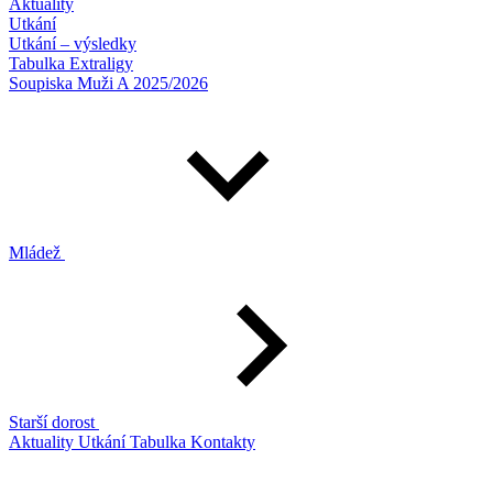
Aktuality
Utkání
Utkání – výsledky
Tabulka Extraligy
Soupiska Muži A 2025/2026
Mládež
Starší dorost
Aktuality
Utkání
Tabulka
Kontakty