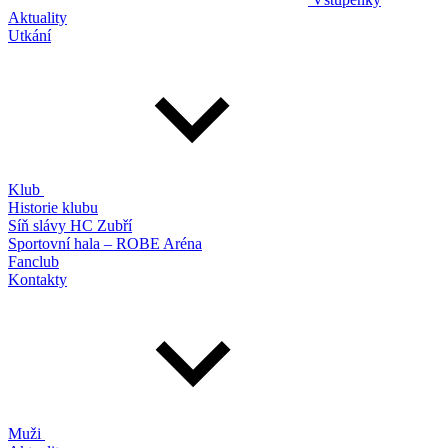
Aktuality
Utkání
Klub
Historie klubu
Síň slávy HC Zubří
Sportovní hala – ROBE Aréna
Fanclub
Kontakty
Muži