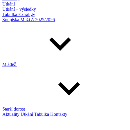
Utkání
Utkání – výsledky
Tabulka Extraligy
Soupiska Muži A 2025/2026
Mládež
Starší dorost
Aktuality
Utkání
Tabulka
Kontakty