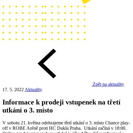
Zpět na aktuality
17. 5. 2022
Aktuality
Informace k prodeji vstupenek na třetí
utkání o 3. místo
V sobotu 21. května odehrajeme třetí utkání o 3. místo Chance play-
off v ROBE Aréně proti HC Dukla Praha. Utkání začíná v 18:00.