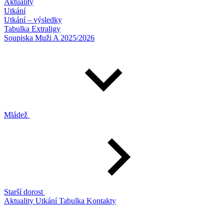
Aktuality
Utkání
Utkání – výsledky
Tabulka Extraligy
Soupiska Muži A 2025/2026
Mládež
Starší dorost
Aktuality
Utkání
Tabulka
Kontakty