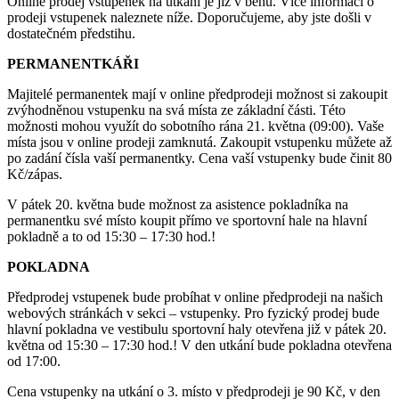
Online prodej vstupenek na utkání je již v běhu. Více informací o
prodeji vstupenek naleznete níže. Doporučujeme, aby jste došli v
dostatečném předstihu.
PERMANENTKÁŘI
Majitelé permanentek mají v online předprodeji možnost si zakoupit
zvýhodněnou vstupenku na svá místa ze základní části. Této
možnosti mohou využít do sobotního rána 21. května (09:00). Vaše
místa jsou v online prodeji zamknutá. Zakoupit vstupenku můžete až
po zadání čísla vaší permanentky. Cena vaší vstupenky bude činit 80
Kč/zápas.
V pátek 20. května bude možnost za asistence pokladníka na
permanentku své místo koupit přímo ve sportovní hale na hlavní
pokladně a to od 15:30 – 17:30 hod.!
POKLADNA
Předprodej vstupenek bude probíhat v online předprodeji na našich
webových stránkách v sekci – vstupenky. Pro fyzický prodej bude
hlavní pokladna ve vestibulu sportovní haly otevřena již v pátek 20.
května od 15:30 – 17:30 hod.! V den utkání bude pokladna otevřena
od 17:00.
Cena vstupenky na utkání o 3. místo v předprodeji je 90 Kč, v den