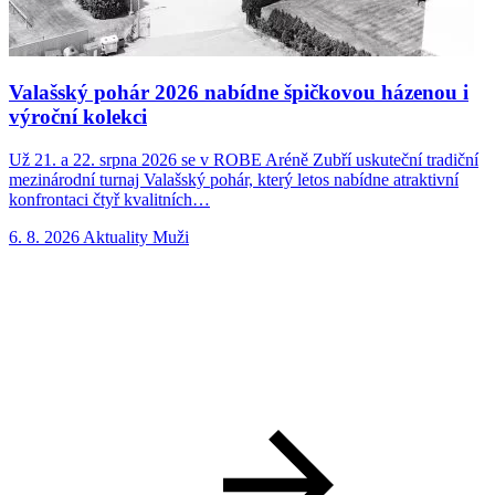
Valašský pohár 2026 nabídne špičkovou házenou i
výroční kolekci
Už 21. a 22. srpna 2026 se v ROBE Aréně Zubří uskuteční tradiční
N
mezinárodní turnaj Valašský pohár, který letos nabídne atraktivní
p
konfrontaci čtyř kvalitních…
n
6. 8. 2026
Aktuality
Muži
5