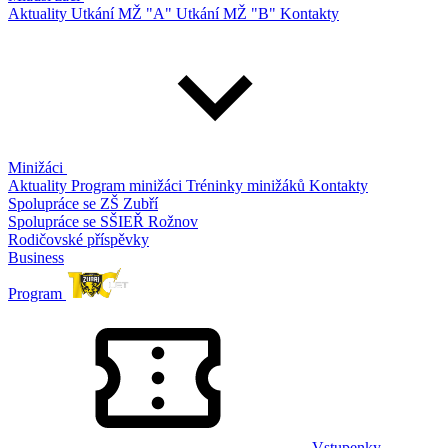
Aktuality
Utkání MŽ "A"
Utkání MŽ "B"
Kontakty
Minižáci
Aktuality
Program minižáci
Tréninky minižáků
Kontakty
Spolupráce se ZŠ Zubří
Spolupráce se SŠIEŘ Rožnov
Rodičovské příspěvky
Business
Program
Vstupenky