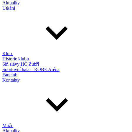
Aktuality
Utkání
Klub
Historie klubu
Síň slávy HC Zubří
Sportovní hala – ROBE Aréna
Fanclub
Kontakty
Muži
Aktuality