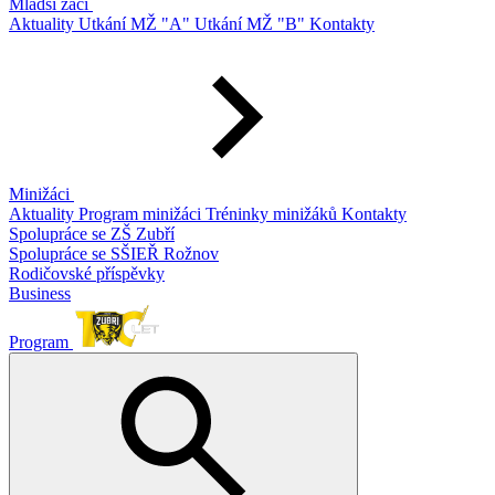
Mladší žáci
Aktuality
Utkání MŽ "A"
Utkání MŽ "B"
Kontakty
Minižáci
Aktuality
Program minižáci
Tréninky minižáků
Kontakty
Spolupráce se ZŠ Zubří
Spolupráce se SŠIEŘ Rožnov
Rodičovské příspěvky
Business
Program