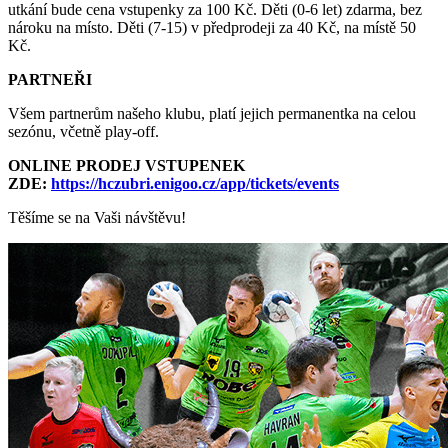
utkání bude cena vstupenky za 100 Kč. Děti (0-6 let) zdarma, bez
nároku na místo. Děti (7-15) v předprodeji za 40 Kč, na místě 50
Kč.
PARTNEŘI
Všem partnerům našeho klubu, platí jejich permanentka na celou
sezónu, včetně play-off.
ONLINE PRODEJ VSTUPENEK
ZDE:
https://hczubri.enigoo.cz/app/tickets/events
Těšíme se na Vaši návštěvu!