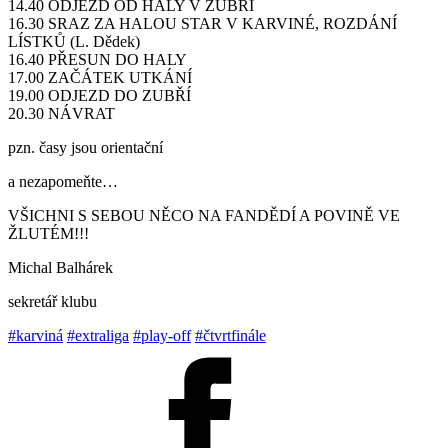
14.40 ODJEZD OD HALY V ZUBŘÍ
16.30 SRAZ ZA HALOU STAR V KARVINÉ, ROZDÁNÍ
LÍSTKŮ (L. Dědek)
16.40 PŘESUN DO HALY
17.00 ZAČÁTEK UTKÁNÍ
19.00 ODJEZD DO ZUBŘÍ
20.30 NÁVRAT
pzn. časy jsou orientační
a nezapomeňte…
VŠICHNI S SEBOU NĚCO NA FANDĚDÍ A POVINĚ VE
ŽLUTÉM!!!
Michal Balhárek
sekretář klubu
#karviná
#extraliga
#play-off
#čtvrtfinále