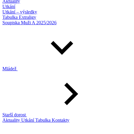
Aktuality
Utkání
Utkání – výsledky
Tabulka Extraligy
Soupiska Muži A 2025/2026
Mládež
Starší dorost
Aktuality
Utkání
Tabulka
Kontakty