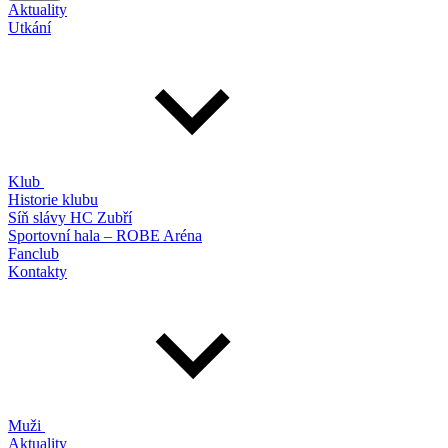
Aktuality
Utkání
Klub
Historie klubu
Síň slávy HC Zubří
Sportovní hala – ROBE Aréna
Fanclub
Kontakty
Muži
Aktuality