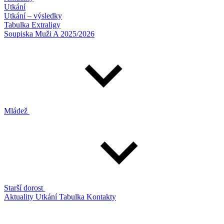
Utkání
Utkání – výsledky
Tabulka Extraligy
Soupiska Muži A 2025/2026
Mládež
Starší dorost
Aktuality
Utkání
Tabulka
Kontakty