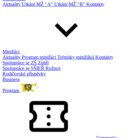
Aktuality
Utkání MŽ "A"
Utkání MŽ "B"
Kontakty
Minižáci
Aktuality
Program minižáci
Tréninky minižáků
Kontakty
Spolupráce se ZŠ Zubří
Spolupráce se SŠIEŘ Rožnov
Rodičovské příspěvky
Business
Program
Vstupenky