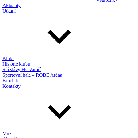
Aktuality
Utkání
Klub
Historie klubu
Síň slávy HC Zubří
Sportovní hala – ROBE Aréna
Fanclub
Kontakty
Muži