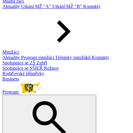
Mladší žáci
Aktuality
Utkání MŽ "A"
Utkání MŽ "B"
Kontakty
Minižáci
Aktuality
Program minižáci
Tréninky minižáků
Kontakty
Spolupráce se ZŠ Zubří
Spolupráce se SŠIEŘ Rožnov
Rodičovské příspěvky
Business
Program