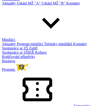
Aktuality
Utkání MŽ "A"
Utkání MŽ "B"
Kontakty
Minižáci
Aktuality
Program minižáci
Tréninky minižáků
Kontakty
Spolupráce se ZŠ Zubří
Spolupráce se SŠIEŘ Rožnov
Rodičovské příspěvky
Business
Program
Vstupenky