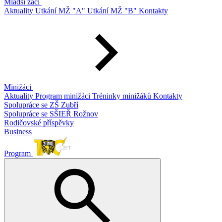
Mladší žáci
Aktuality
Utkání MŽ "A"
Utkání MŽ "B"
Kontakty
Minižáci
Aktuality
Program minižáci
Tréninky minižáků
Kontakty
Spolupráce se ZŠ Zubří
Spolupráce se SŠIEŘ Rožnov
Rodičovské příspěvky
Business
Program