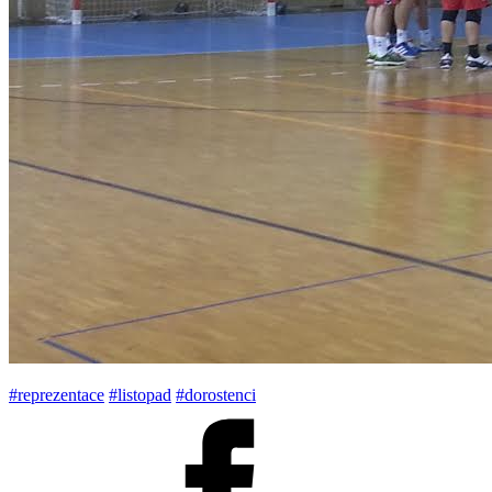
#reprezentace
#listopad
#dorostenci