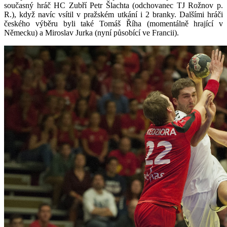
současný hráč HC Zubří Petr Šlachta (odchovanec TJ Rožnov p.
R.), když navíc vsítil v pražském utkání i 2 branky. Dalšími hráči
českého výběru byli také Tomáš Říha (momentálně hrající v
Německu) a Miroslav Jurka (nyní působící ve Francii).