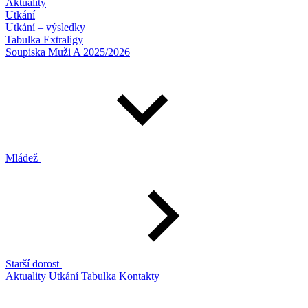
Aktuality
Utkání
Utkání – výsledky
Tabulka Extraligy
Soupiska Muži A 2025/2026
Mládež
Starší dorost
Aktuality
Utkání
Tabulka
Kontakty