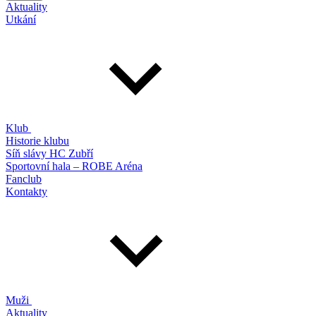
Aktuality
Utkání
Klub
Historie klubu
Síň slávy HC Zubří
Sportovní hala – ROBE Aréna
Fanclub
Kontakty
Muži
Aktuality