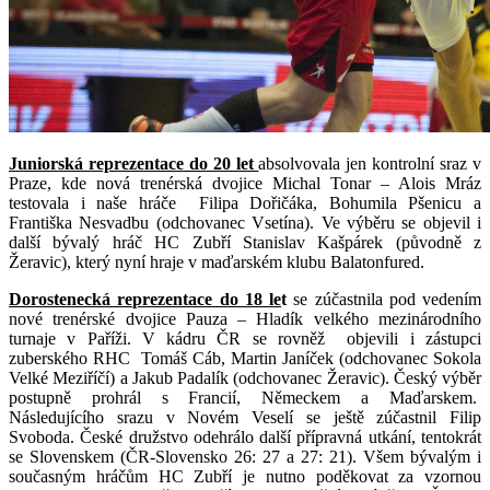
Juniorská reprezentace do 20 let
absolvovala jen kontrolní sraz v
Praze, kde nová trenérská dvojice Michal Tonar – Alois Mráz
testovala i naše hráče Filipa Dořičáka, Bohumila Pšenicu a
Františka Nesvadbu (odchovanec Vsetína). Ve výběru se objevil i
další bývalý hráč HC Zubří Stanislav Kašpárek (původně z
Žeravic), který nyní hraje v maďarském klubu Balatonfured.
Dorostenecká reprezentace do 18 le
t
se zúčastnila pod vedením
nové trenérské dvojice Pauza – Hladík velkého mezinárodního
turnaje v Paříži. V kádru ČR se rovněž objevili i zástupci
zuberského RHC Tomáš Cáb, Martin Janíček (odchovanec Sokola
Velké Meziříčí) a Jakub Padalík (odchovanec Žeravic). Český výběr
postupně prohrál s Francií, Německem a Maďarskem.
Následujícího srazu v Novém Veselí se ještě zúčastnil Filip
Svoboda. České družstvo odehrálo další přípravná utkání, tentokrát
se Slovenskem (ČR-Slovensko 26: 27 a 27: 21). Všem bývalým i
současným hráčům HC Zubří je nutno poděkovat za vzornou