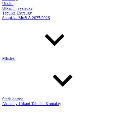
Utkání
Utkání – výsledky
Tabulka Extraligy
Soupiska Muži A 2025/2026
Mládež
Starší dorost
Aktuality
Utkání
Tabulka
Kontakty