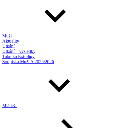
Muži
Aktuality
Utkání
Utkání – výsledky
Tabulka Extraligy
Soupiska Muži A 2025/2026
Mládež