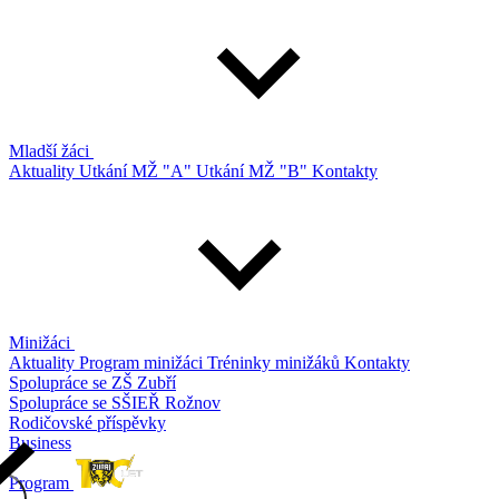
Mladší žáci
Aktuality
Utkání MŽ "A"
Utkání MŽ "B"
Kontakty
Minižáci
Aktuality
Program minižáci
Tréninky minižáků
Kontakty
Spolupráce se ZŠ Zubří
Spolupráce se SŠIEŘ Rožnov
Rodičovské příspěvky
Business
Program