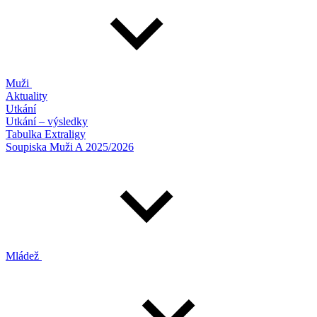
Muži
Aktuality
Utkání
Utkání – výsledky
Tabulka Extraligy
Soupiska Muži A 2025/2026
Mládež