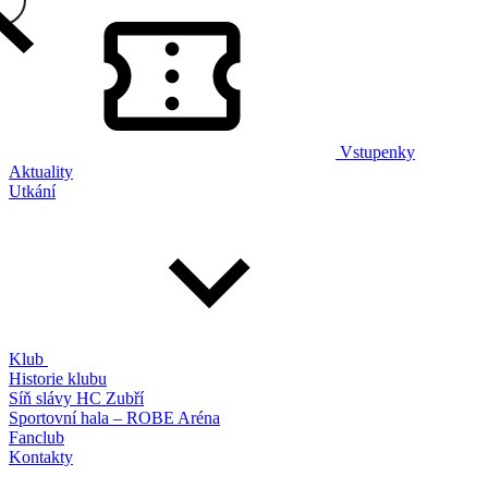
Vstupenky
Aktuality
Utkání
Klub
Historie klubu
Síň slávy HC Zubří
Sportovní hala – ROBE Aréna
Fanclub
Kontakty