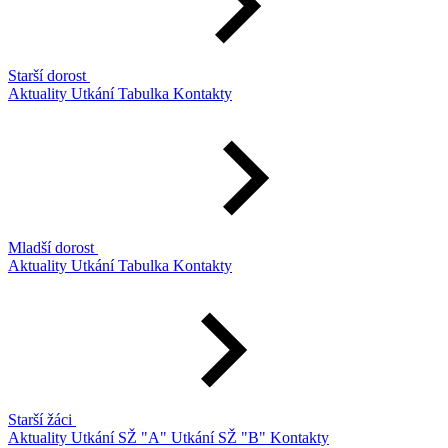
Starší dorost
Aktuality
Utkání
Tabulka
Kontakty
Mladší dorost
Aktuality
Utkání
Tabulka
Kontakty
Starší žáci
Aktuality
Utkání SŽ "A"
Utkání SŽ "B"
Kontakty