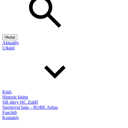
Hledat
Aktuality
Utkání
Klub
Historie klubu
Síň slávy HC Zubří
Sportovní hala – ROBE Aréna
Fanclub
Kontakty