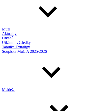
Muži
Aktuality
Utkání
Utkání – výsledky
Tabulka Extraligy
Soupiska Muži A 2025/2026
Mládež