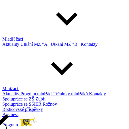
Mladší žáci
Aktuality
Utkání MŽ "A"
Utkání MŽ "B"
Kontakty
Minižáci
Aktuality
Program minižáci
Tréninky minižáků
Kontakty
Spolupráce se ZŠ Zubří
Spolupráce se SŠIEŘ Rožnov
Rodičovské příspěvky
Business
Program