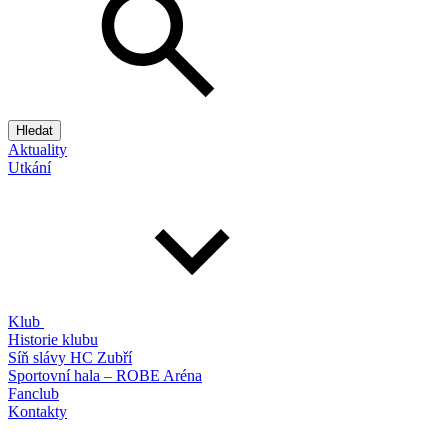
Hledat
Aktuality
Utkání
Klub
Historie klubu
Síň slávy HC Zubří
Sportovní hala – ROBE Aréna
Fanclub
Kontakty