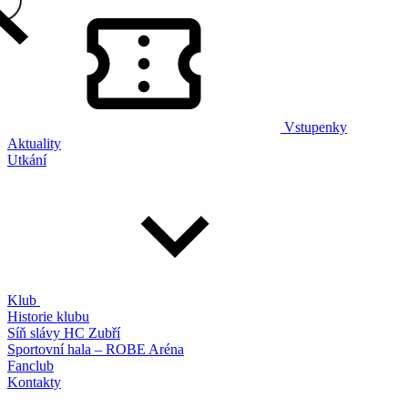
Vstupenky
Aktuality
Utkání
Klub
Historie klubu
Síň slávy HC Zubří
Sportovní hala – ROBE Aréna
Fanclub
Kontakty