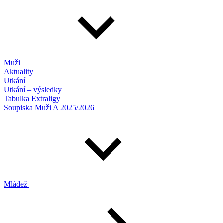
Muži
Aktuality
Utkání
Utkání – výsledky
Tabulka Extraligy
Soupiska Muži A 2025/2026
Mládež