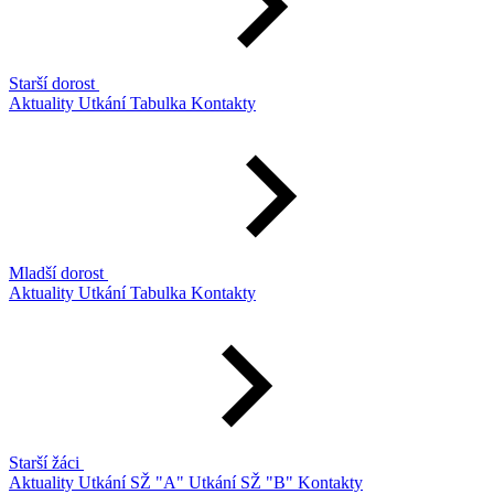
Starší dorost
Aktuality
Utkání
Tabulka
Kontakty
Mladší dorost
Aktuality
Utkání
Tabulka
Kontakty
Starší žáci
Aktuality
Utkání SŽ "A"
Utkání SŽ "B"
Kontakty