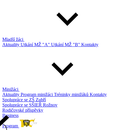
Mladší žáci
Aktuality
Utkání MŽ "A"
Utkání MŽ "B"
Kontakty
Minižáci
Aktuality
Program minižáci
Tréninky minižáků
Kontakty
Spolupráce se ZŠ Zubří
Spolupráce se SŠIEŘ Rožnov
Rodičovské příspěvky
Business
Program