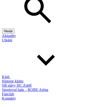
Hledat
Aktuality
Utkání
Klub
Historie klubu
Síň slávy HC Zubří
Sportovní hala – ROBE Aréna
Fanclub
Kontakty