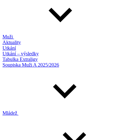
Muži
Aktuality
Utkání
Utkání – výsledky
Tabulka Extraligy
Soupiska Muži A 2025/2026
Mládež