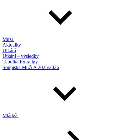
Muži
Aktuality
Utkání
Utkání – výsledky
Tabulka Extraligy
Soupiska Muži A 2025/2026
Mládež