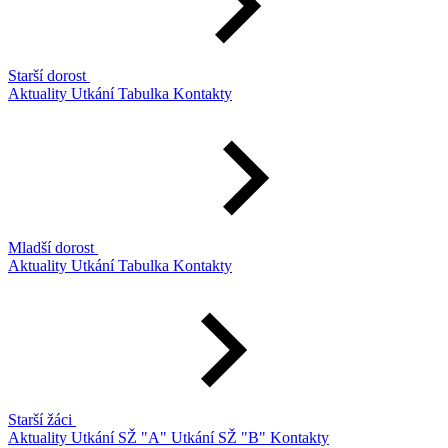
Starší dorost
Aktuality
Utkání
Tabulka
Kontakty
Mladší dorost
Aktuality
Utkání
Tabulka
Kontakty
Starší žáci
Aktuality
Utkání SŽ "A"
Utkání SŽ "B"
Kontakty