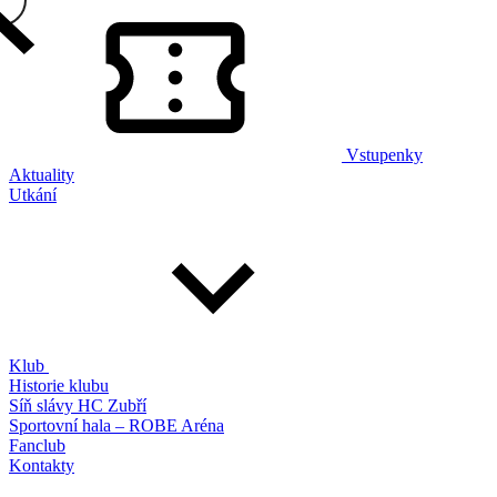
Vstupenky
Aktuality
Utkání
Klub
Historie klubu
Síň slávy HC Zubří
Sportovní hala – ROBE Aréna
Fanclub
Kontakty