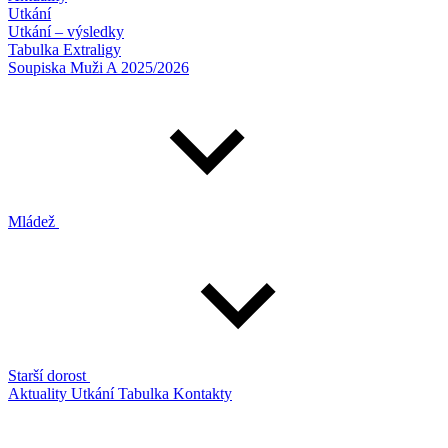
Utkání
Utkání – výsledky
Tabulka Extraligy
Soupiska Muži A 2025/2026
Mládež
Starší dorost
Aktuality
Utkání
Tabulka
Kontakty