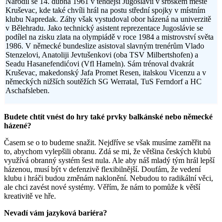
Narodil se 14. dubna 1961 v tehdejší Jugoslávii v srbském městě
Kruševac, kde také chvíli hrál na postu střední spojky v místním
klubu Napredak. Záhy však vystudoval obor házená na univerzitě
v Bělehradu. Jako technický asistent reprezentace Jugoslávie se
podílel na zisku zlata na olympiádě v roce 1984 a mistrovství světa
1986. V německé bundeslize asistoval slavným trenérům Vlado
Stenzelovi, Anatoliji Jevtušenkovi (oba TSV Milbertshofen) a
Seadu Hasanefendićovi (Vfl Hameln). Sám trénoval dvakrát
Kruševac, makedonský Jafa Promet Resen, italskou Vicenzu a v
německých nižších soutěžích SG Werratal, TuS Ferndorf a HC
Aschafsleben.
Budete chtít vnést do hry také prvky balkánské nebo německé
házené?
Časem se o to budeme snažit. Nejdříve se však musíme zaměřit na
to, abychom vylepšili obranu. Zdá se mi, že většina českých klubů
využívá obranný systém šest nula. Ale aby náš mladý tým hrál lepší
házenou, musí být v defenzivě flexibilnější. Doufám, že vedení
klubu i hráči budou změnám naklonění. Nebudou to radikální věci,
ale chci zavést nové systémy. Věřím, že nám to pomůže k větší
kreativitě ve hře.
Nevadí vám jazyková bariéra?