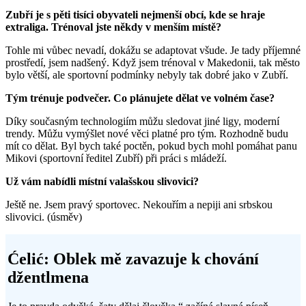
Zubří je s pěti tisíci obyvateli nejmenší obcí, kde se hraje
extraliga. Trénoval jste někdy v menším místě?
Tohle mi vůbec nevadí, dokážu se adaptovat všude. Je tady příjemné
prostředí, jsem nadšený. Když jsem trénoval v Makedonii, tak město
bylo větší, ale sportovní podmínky nebyly tak dobré jako v Zubří.
Tým trénuje podvečer. Co plánujete dělat ve volném čase?
Díky současným technologiím můžu sledovat jiné ligy, moderní
trendy. Můžu vymýšlet nové věci platné pro tým. Rozhodně budu
mít co dělat. Byl bych také poctěn, pokud bych mohl pomáhat panu
Mikovi (sportovní ředitel Zubří) při práci s mládeží.
Už vám nabídli místní valašskou slivovici?
Ještě ne. Jsem pravý sportovec. Nekouřím a nepiji ani srbskou
slivovici. (úsměv)
Ćelić: Oblek mě zavazuje k chování
džentlmena