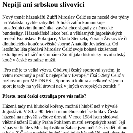
Nepiji ani srbskou slivovici
Nový trenér házenkářů Zubří Miroslav Ćelić se za necelé dva týdny
na Valašsku rychle zabydlel. S hráči zatím komunikuje
prostřednictvím tlumočníka, zavést chce signály z německé
bundesligy. Házenkářské lekce bral u věhlasných jugoslávských
trenérů Branislava Pokrajace, Vlado Stenzela, Zorana Živkoviće či
dlouholetého kouče sovětské sborné Anatolije Jevtušenka. Od
letošního léta předává Miroslav Ćelić svoje bohaté zkušenosti
extraligovým hráčům Gumáren Zubří jako historicky první srbský
kouč v české extralize mužů.
„Pro mě je to velká výzva. Obdivuji český sportovní systém, je
velmi rozvinutý a patří k nejlepším v Evropě,“ říká 52letý Ćelić v
rozhovoru pro MF DNES. „Sportovní kultura a celkově zájem o
sport je tady na vyšší úrovni než v jiných evropských zemích.“
Přesto, není česká extraliga pro vás málo?
Házená tady má hluboké kořeny, možná i hlubší než v bývalé
Jugoslávii. V 80. a 90. letech minulého století se hrála v Česku
házená na nejvyšší světové úrovni. V roce 1984 jsem sledoval
vítězné tažení Dukly Praha Pohárem mistrů evropských zemí. Její
zápas ve finále s Metaloplastikou Šabac jsem měl štěstí vidět přímo
v hale. Z Česka pochází hodně kvalitních házenkářů, což ukazuje