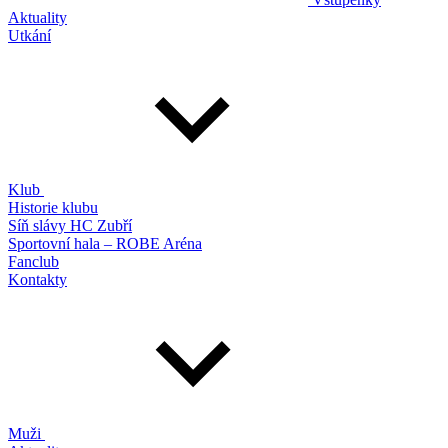
Aktuality
Utkání
Klub
Historie klubu
Síň slávy HC Zubří
Sportovní hala – ROBE Aréna
Fanclub
Kontakty
Muži