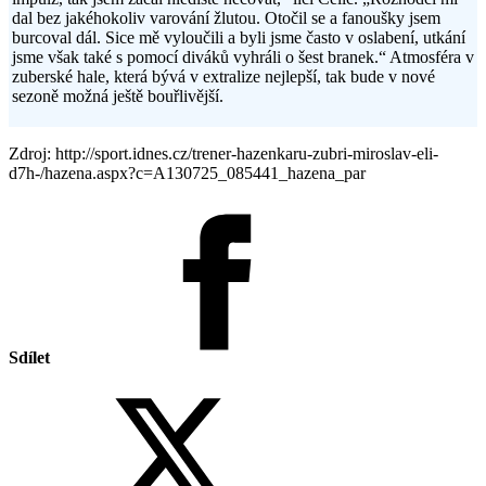
dal bez jakéhokoliv varování žlutou. Otočil se a fanoušky jsem
burcoval dál. Sice mě vyloučili a byli jsme často v oslabení, utkání
jsme však také s pomocí diváků vyhráli o šest branek.“ Atmosféra v
zuberské hale, která bývá v extralize nejlepší, tak bude v nové
sezoně možná ještě bouřlivější.
Zdroj: http://sport.idnes.cz/trener-hazenkaru-zubri-miroslav-eli-
d7h-/hazena.aspx?c=A130725_085441_hazena_par
Sdílet