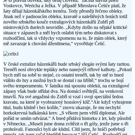
Je to pravda odvěká, šaty dělaj člověka,“ začíná slavná píseň
Voskovce, Wericha a Ježka. V případě Miroslava Ćeliće platí, že
šaty dělají házenkářského trenéra. Tedy přesněji řečeno obleky.
Jinak než v padnoucím obleku, kravatě a naleštěných botách totiž
nového srbského kouče extraligových házenkářů Zubří při
mistrovských duelech neuvidíte. „Kdyby došlo na nějaké kritické
situace v zápasech a měl bych oslabit tým nebo diskutovat s
rozhodčími, tak si vždycky vzpomenu na to, že mám oblek, který
mě zavazuje k chování džentlmena,“ vysvětluje Ćelić.
V české extralize házenkářů bude srbský elegán svými šaty raritou.
Trenéři nosí obvykle tepláky nebo nanejvýš riflové kalhoty. „Pokud
bych měl na sobě to stejné, co ostatní trenéři, tak by mě to hned
vtáhlo do hry a možná bych se dostal i na hřiště,“ trochu se bojí
svého temperamentu. V šatníku má spoustu obleků, na extraligové
zápasy však bude střídat dva. Na domácí světlejší, na venkovní
tmavší. Na své angažmá do Zubří si vzal i svoji speciální šedou
kravatu, na které je vyobrazený houslový klíč.“Ale když vyhrajeme
titul, budu klidně i bez košile,“ znovu ukazuje, že mu nechybí
horkokrevná balkánská krev. „S věkem jsem větší diplomat. Ale
pořád se umím odvázat.“ A hned přidává historku z let, kdy působil
v Německu. „Museli jsme doma zvítězit o tři góly, jenže jsme o tři
prohrávali. Fanoušci byli ale klidní. Cítil jsem, že hráči potřebují
impulz, tak jsem začal hlediště hecovat,“ líčí Ćelić. „Rozhodčí mi