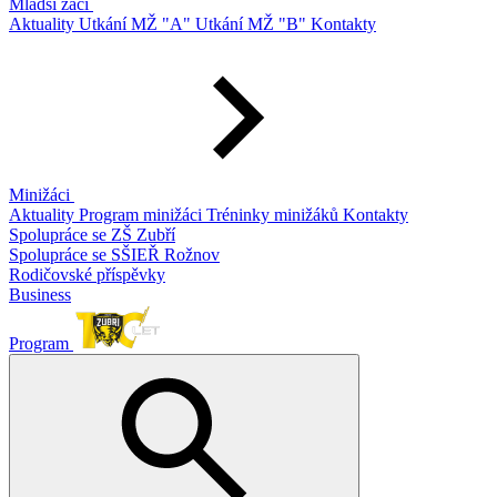
Mladší žáci
Aktuality
Utkání MŽ "A"
Utkání MŽ "B"
Kontakty
Minižáci
Aktuality
Program minižáci
Tréninky minižáků
Kontakty
Spolupráce se ZŠ Zubří
Spolupráce se SŠIEŘ Rožnov
Rodičovské příspěvky
Business
Program