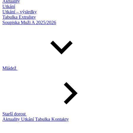
Aktuality
Utkání
Utkání – výsledky
Tabulka Extraligy
Soupiska Muži A 2025/2026
Mládež
Starší dorost
Aktuality
Utkání
Tabulka
Kontakty