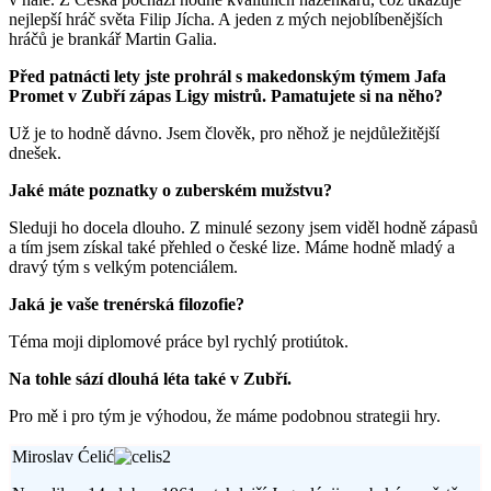
nejlepší hráč světa Filip Jícha. A jeden z mých nejoblíbenějších
hráčů je brankář Martin Galia.
Před patnácti lety jste prohrál s makedonským týmem Jafa
Promet v Zubří zápas Ligy mistrů. Pamatujete si na něho?
Už je to hodně dávno. Jsem člověk, pro něhož je nejdůležitější
dnešek.
Jaké máte poznatky o zuberském mužstvu?
Sleduji ho docela dlouho. Z minulé sezony jsem viděl hodně zápasů
a tím jsem získal také přehled o české lize. Máme hodně mladý a
dravý tým s velkým potenciálem.
Jaká je vaše trenérská filozofie?
Téma moji diplomové práce byl rychlý protiútok.
Na tohle sází dlouhá léta také v Zubří.
Pro mě i pro tým je výhodou, že máme podobnou strategii hry.
Miroslav Ćelić