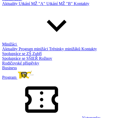
Aktuality
Utkání MŽ "A"
Utkání MŽ "B"
Kontakty
Minižáci
Aktuality
Program minižáci
Tréninky minižáků
Kontakty
Spolupráce se ZŠ Zubří
Spolupráce se SŠIEŘ Rožnov
Rodičovské příspěvky
Business
Program
Vstupenky