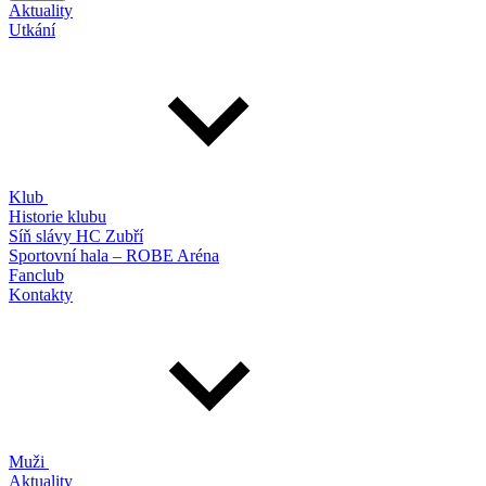
Aktuality
Utkání
Klub
Historie klubu
Síň slávy HC Zubří
Sportovní hala – ROBE Aréna
Fanclub
Kontakty
Muži
Aktuality