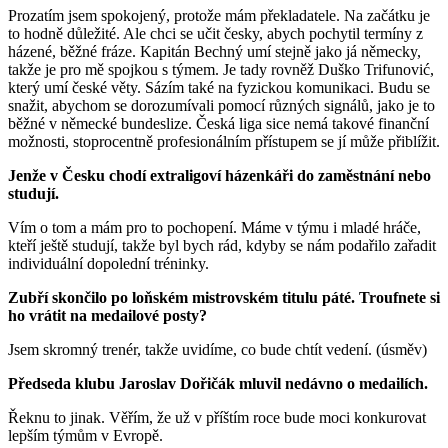
Prozatím jsem spokojený, protože mám překladatele. Na začátku je
to hodně důležité. Ale chci se učit česky, abych pochytil termíny z
házené, běžné fráze. Kapitán Bechný umí stejně jako já německy,
takže je pro mě spojkou s týmem. Je tady rovněž Duško Trifunović,
který umí české věty. Sázím také na fyzickou komunikaci. Budu se
snažit, abychom se dorozumívali pomocí různých signálů, jako je to
běžné v německé bundeslize. Česká liga sice nemá takové finanční
možnosti, stoprocentně profesionálním přístupem se jí může přiblížit.
Jenže v Česku chodí extraligoví házenkáři do zaměstnání nebo
studují.
Vím o tom a mám pro to pochopení. Máme v týmu i mladé hráče,
kteří ještě studují, takže byl bych rád, kdyby se nám podařilo zařadit
individuální dopolední tréninky.
Zubří skončilo po loňském mistrovském titulu páté. Troufnete si
ho vrátit na medailové posty?
Jsem skromný trenér, takže uvidíme, co bude chtít vedení. (úsměv)
Předseda klubu Jaroslav Dořičák mluvil nedávno o medailích.
Řeknu to jinak. Věřím, že už v příštím roce bude moci konkurovat
lepším týmům v Evropě.