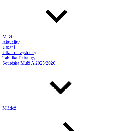
Muži
Aktuality
Utkání
Utkání – výsledky
Tabulka Extraligy
Soupiska Muži A 2025/2026
Mládež