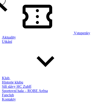
Vstupenky
Aktuality
Utkání
Klub
Historie klubu
Síň slávy HC Zubří
Sportovní hala – ROBE Aréna
Fanclub
Kontakty