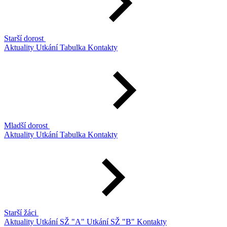
Starší dorost
Aktuality
Utkání
Tabulka
Kontakty
Mladší dorost
Aktuality
Utkání
Tabulka
Kontakty
Starší žáci
Aktuality
Utkání SŽ "A"
Utkání SŽ "B"
Kontakty