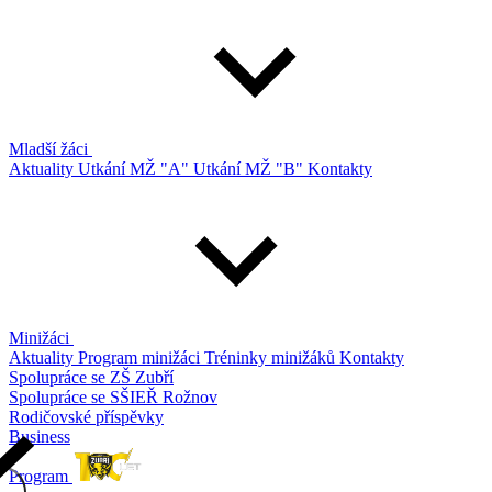
Mladší žáci
Aktuality
Utkání MŽ "A"
Utkání MŽ "B"
Kontakty
Minižáci
Aktuality
Program minižáci
Tréninky minižáků
Kontakty
Spolupráce se ZŠ Zubří
Spolupráce se SŠIEŘ Rožnov
Rodičovské příspěvky
Business
Program