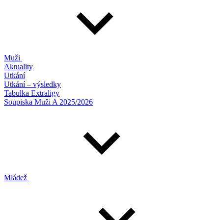
Muži
Aktuality
Utkání
Utkání – výsledky
Tabulka Extraligy
Soupiska Muži A 2025/2026
Mládež