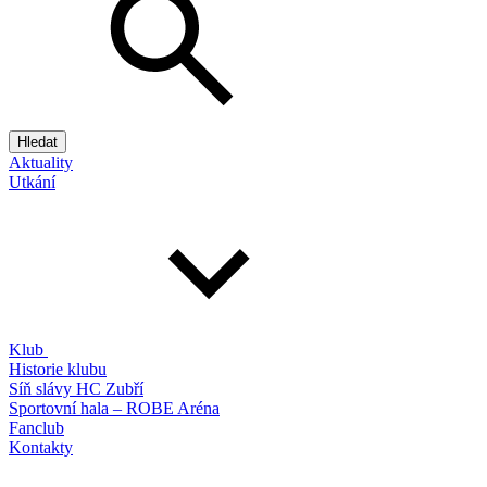
Hledat
Aktuality
Utkání
Klub
Historie klubu
Síň slávy HC Zubří
Sportovní hala – ROBE Aréna
Fanclub
Kontakty