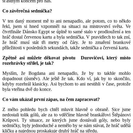
šťastným koncem pro nás.
Co závěrečná sedmička?
V ten daný moment mě to ani nenapadlo, ale potom, co to někdo
řekl, jsem si hned vzpomněl na situaci na mistrovství světa. Ve
čtvrtfinále Dánsko Egypt se úplně to samé stalo v prodloužení a ten
hráč dostal červenou kartu a byla sedmička. V pravidlech to tak zní,
že hráč musí stát tři metry od čáry. Je to zmaření brankové
příležitosti v posledních sekundách, takže sedmička a červená karta.
Zpětně asi můžete děkovat pivotu Durovićovi, který místo
rozehrávky střílel, je tak?
Myslím, že Bogdana ani nenapadlo, že by to takhle mohlo
dopadnout (úsměv). Ale ještě že tak. Kdo ví, jak by to skončilo,
kdyby rozehrál klasicky. Asi bychom to ani nestihli v čase, protože
byla vteřina dvě do konce.
Co vám ukázal první zápas, na čem zapracovat?
Z mého pohledu bych chtěl mluvit hlavně o obraně. Sice jsme
nedostali tolik gólů, ale za to vděčíme hlavně brankářovi Štěpánovi
Krůpovi. Ty situace, ze kterých jsme dostávali góly, nebo byly
sedmičky, byly jednoduché a nemělo by se nám stávat, že hráč udělá
kličku a najednou proskakuje druhý hráč na středu.