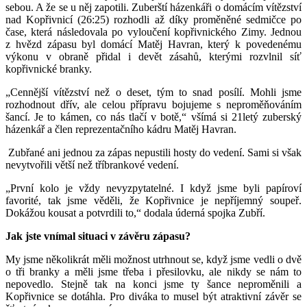
sebou. A že se u něj zapotili. Zuberští házenkáři o domácím vítězství
nad Kopřivnicí (26:25) rozhodli až díky proměněné sedmičce po
čase, která následovala po vyloučení kopřivnického Zimy. Jednou
z hvězd zápasu byl domácí Matěj Havran, který k povedenému
výkonu v obraně přidal i devět zásahů, kterými rozvlnil síť
kopřivnické branky.
„Cennější vítězství než o deset, tým to snad posílí. Mohli jsme
rozhodnout dřív, ale celou přípravu bojujeme s neproměňováním
šancí. Je to kámen, co nás tlačí v botě,“ všímá si 21letý zuberský
házenkář a člen reprezentačního kádru Matěj Havran.
Zubřané ani jednou za zápas nepustili hosty do vedení. Sami si však
nevytvořili větší než tříbrankové vedení.
„První kolo je vždy nevyzpytatelné. I když jsme byli papíroví
favorité, tak jsme věděli, že Kopřivnice je nepříjemný soupeř.
Dokážou kousat a potvrdili to,“ dodala úderná spojka Zubří.
Jak jste vnímal situaci v závěru zápasu?
My jsme několikrát měli možnost utrhnout se, když jsme vedli o dvě
o tři branky a měli jsme třeba i přesilovku, ale nikdy se nám to
nepovedlo. Stejně tak na konci jsme ty šance neproměnili a
Kopřivnice se dotáhla. Pro diváka to musel být atraktivní závěr se