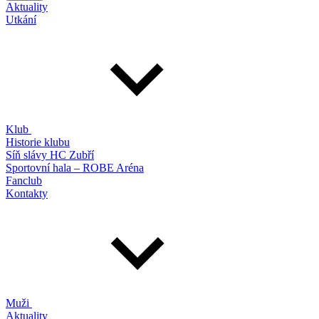
Aktuality
Utkání
Klub
Historie klubu
Síň slávy HC Zubří
Sportovní hala – ROBE Aréna
Fanclub
Kontakty
Muži
Aktuality