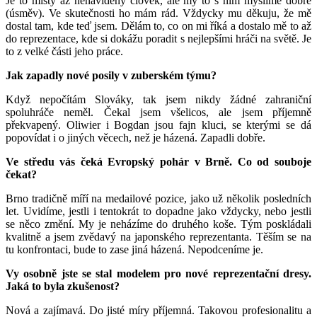
Je to místy až nenáviděný člověk, ale my to s ním myslíme dobře
(úsměv). Ve skutečnosti ho mám rád. Vždycky mu děkuju, že mě
dostal tam, kde teď jsem. Dělám to, co on mi říká a dostalo mě to až
do reprezentace, kde si dokážu poradit s nejlepšími hráči na světě. Je
to z velké části jeho práce.
Jak zapadly nové posily v zuberském týmu?
Když nepočítám Slováky, tak jsem nikdy žádné zahraniční
spoluhráče neměl. Čekal jsem všelicos, ale jsem příjemně
překvapený. Oliwier i Bogdan jsou fajn kluci, se kterými se dá
popovídat i o jiných věcech, než je házená. Zapadli dobře.
Ve středu vás čeká Evropský pohár v Brně. Co od souboje
čekat?
Brno tradičně míří na medailové pozice, jako už několik posledních
let. Uvidíme, jestli i tentokrát to dopadne jako vždycky, nebo jestli
se něco změní. My je neházíme do druhého koše. Tým poskládali
kvalitně a jsem zvědavý na japonského reprezentanta. Těším se na
tu konfrontaci, bude to zase jiná házená. Nepodceníme je.
Vy osobně jste se stal modelem pro nové reprezentační dresy.
Jaká to byla zkušenost?
Nová a zajímavá. Do jisté míry příjemná. Takovou profesionalitu a