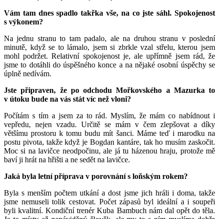
Vám tam dnes spadlo takřka vše, na co jste sáhl. Spokojenost
s výkonem?
Na jednu stranu to tam padalo, ale na druhou stranu v poslední
minutě, když se to lámalo, jsem si zbrkle vzal střelu, kterou jsem
mohl podržet. Relativní spokojenost je, ale upřímně jsem rád, že
jsme to dotáhli do úspěšného konce a na nějaké osobní úspěchy se
úplně nedívám.
Jste připraven, že po odchodu Mořkovského a Mazurka to
v útoku bude na vás stát víc než vloni?
Počítám s tím a jsem za to rád. Myslím, že mám co nabídnout i
vepředu, nejen vzadu. Určitě se mám v čem zlepšovat a díky
většímu prostoru k tomu budu mít šanci. Máme teď i marodku na
postu pivota, takže když je Bogdan kantáre, tak ho musím zaskočit.
Moc si na lavičce neodpočinu, ale já tu házenou hraju, protože mě
baví ji hrát na hřišti a ne sedět na lavičce.
Jaká byla letní příprava v porovnání s loňským rokem?
Byla s menším počtem utkání a dost jsme jich hráli i doma, takže
jsme nemuseli tolik cestovat. Počet zápasů byl ideální a i soupeři
byli kvalitní. Kondiční trenér Kuba Bambuch nám dal opět do těla.