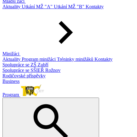
Mladší žáci
Aktuality
Utkání MŽ "A"
Utkání MŽ "B"
Kontakty
Minižáci
Aktuality
Program minižáci
Tréninky minižáků
Kontakty
Spolupráce se ZŠ Zubří
Spolupráce se SŠIEŘ Rožnov
Rodičovské příspěvky
Business
Program