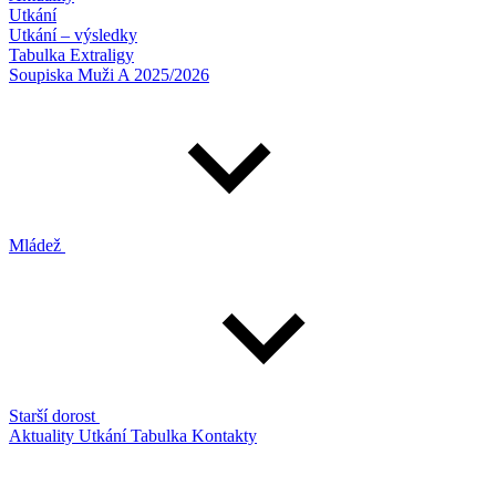
Utkání
Utkání – výsledky
Tabulka Extraligy
Soupiska Muži A 2025/2026
Mládež
Starší dorost
Aktuality
Utkání
Tabulka
Kontakty