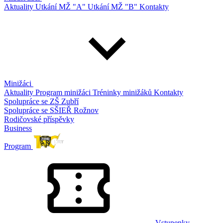
Aktuality
Utkání MŽ "A"
Utkání MŽ "B"
Kontakty
Minižáci
Aktuality
Program minižáci
Tréninky minižáků
Kontakty
Spolupráce se ZŠ Zubří
Spolupráce se SŠIEŘ Rožnov
Rodičovské příspěvky
Business
Program
Vstupenky