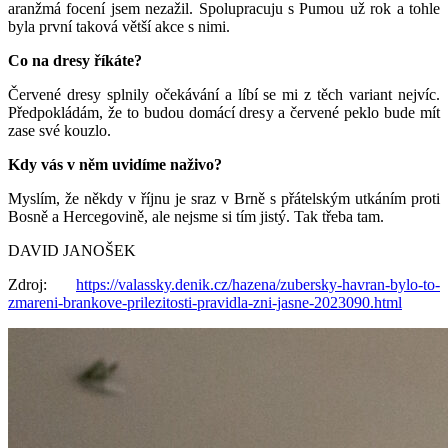
aranžmá focení jsem nezažil. Spolupracuju s Pumou už rok a tohle
byla první taková větší akce s nimi.
Co na dresy říkáte?
Červené dresy splnily očekávání a líbí se mi z těch variant nejvíc.
Předpokládám, že to budou domácí dresy a červené peklo bude mít
zase své kouzlo.
Kdy vás v něm uvidíme naživo?
Myslím, že někdy v říjnu je sraz v Brně s přátelským utkáním proti
Bosně a Hercegovině, ale nejsme si tím jistý. Tak třeba tam.
DAVID JANOŠEK
Zdroj:
https://valassky.denik.cz/hazena/zubersky-havran-bylo-to-
zmareni-brankove-prilezitosti-pravidla-zni-jasne-2023090.html