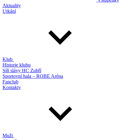
Aktuality
Utkání
Klub
Historie klubu
Síň slávy HC Zubří
Sportovní hala – ROBE Aréna
Fanclub
Kontakty
Muži