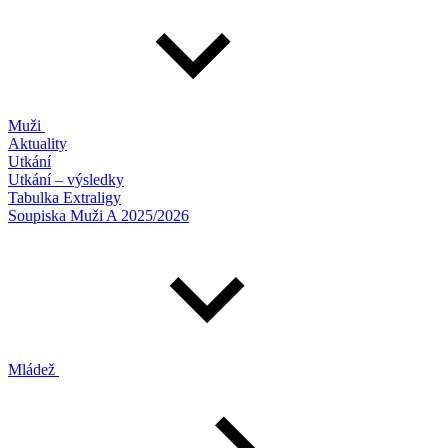
Muži
Aktuality
Utkání
Utkání – výsledky
Tabulka Extraligy
Soupiska Muži A 2025/2026
Mládež