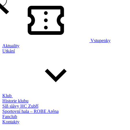
Vstupenky
Aktuality
Utkání
Klub
Historie klubu
Síň slávy HC Zubří
Sportovní hala – ROBE Aréna
Fanclub
Kontakty