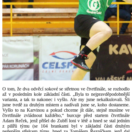
O tom, že dva odvěcí sokové se střetnou ve čtvrtfinále, se rozhodlo
až v posledním kole základní části. „Byla to nejpravděpodobnější
varianta, a tak to nakonec i vyšlo. Ale my jsme nekalkulovali. Šli
jsme tvrdě za druhým místem a nadívali jsme se, koho dostaneme.
Vyšlo to na Karvinou a pokud chceme jít dále, stejně musíme ve
čtvrtfinále zvládnout každého,“ burcuje před startem čtvrtfinále
Adam Reček, jenž přišel do Zubří loni v létě a hned se stal jedním
z pilířů týmu (se 104 brankami byl v základní části druhým
nejlepším střelcem týmu, hned za Tomášem Řezníčkem, jenž dal