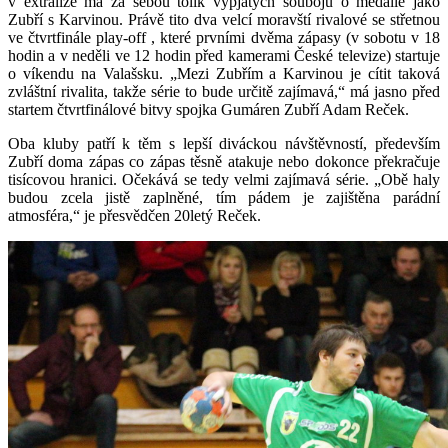
v extralize má za sebou tolik vypjatých soubojů o medaile jako
Zubří s Karvinou. Právě tito dva velcí moravští rivalové se střetnou
ve čtvrtfinále play-off , které prvními dvěma zápasy (v sobotu v 18
hodin a v neděli ve 12 hodin před kamerami České televize) startuje
o víkendu na Valašsku. „Mezi Zubřím a Karvinou je cítit taková
zvláštní rivalita, takže série to bude určitě zajímavá,“ má jasno před
startem čtvrtfinálové bitvy spojka Gumáren Zubří Adam Reček.
Oba kluby patří k těm s lepší diváckou návštěvností, především
Zubří doma zápas co zápas těsně atakuje nebo dokonce překračuje
tisícovou hranici. Očekává se tedy velmi zajímavá série. „Obě haly
budou zcela jistě zaplněné, tím pádem je zajištěna parádní
atmosféra,“ je přesvědčen 20letý Reček.