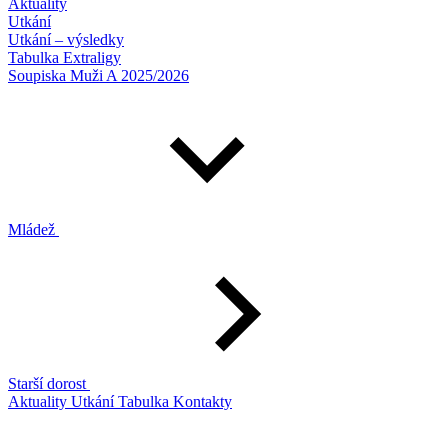
Aktuality
Utkání
Utkání – výsledky
Tabulka Extraligy
Soupiska Muži A 2025/2026
Mládež
Starší dorost
Aktuality
Utkání
Tabulka
Kontakty