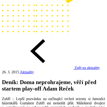
Zpět na aktuality
26. 3. 2015
Aktuality
Deník: Doma neprohrajeme, věří před
startem play-off Adam Reček
Zubří – Lepší pozvánku na začínající vrchol sezony si fanoušci
házenkářů Gumáren Zubří asi nemohli přát. Málokterá dvojice