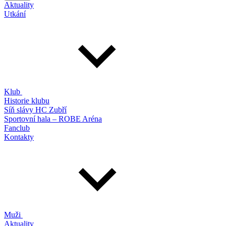
Aktuality
Utkání
Klub
Historie klubu
Síň slávy HC Zubří
Sportovní hala – ROBE Aréna
Fanclub
Kontakty
Muži
Aktuality