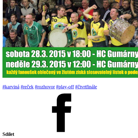
#karviná
#reček
#rozhovor
#play-off
#čtvrtfinále
Sdílet