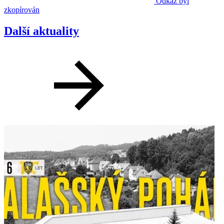
Odkaz byl
zkopírován
Další aktuality