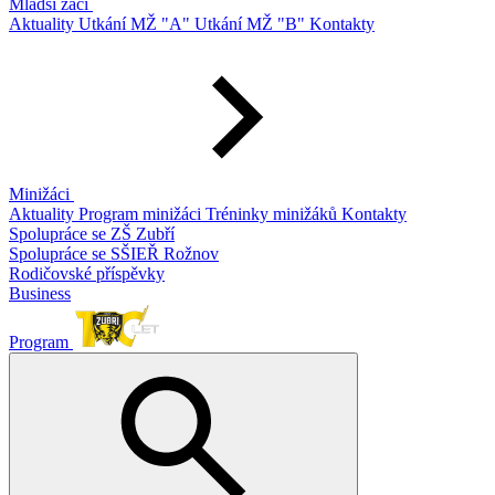
Mladší žáci
Aktuality
Utkání MŽ "A"
Utkání MŽ "B"
Kontakty
Minižáci
Aktuality
Program minižáci
Tréninky minižáků
Kontakty
Spolupráce se ZŠ Zubří
Spolupráce se SŠIEŘ Rožnov
Rodičovské příspěvky
Business
Program