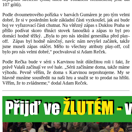
107 gólů).
Podle dvoumetrového pořízka v barvách Gumáren je pro tým velmi
dobré, že si v posledním kole základní části vyzkoušel, jak asi bude
boj ve vyřazovací části chutnat. Na vítězný zápas s Duklou Praha se
přišlo podívat skoro třináct stovek fanoušků a zápas to byl pro
domácí hodně těžký. „Byla to pro nás ideální generálka před play-
off. Zápas byl hodně náročný, navíc nám nevyšel začátek, takže
jsme museli zápas otáčet. Mělo to všechny atributy play-off, což
bylo pro nás velmi dobré,“ pochvaloval si Adam Reček.
Podle Rečka bude v sérii s Karvinou hrát důležitou roli i fakt, že
právě Valaši začínají ve své hale. „Sérii začínáme doma, takže máme
výhodu. Pevně věřím, že doma s Karvinou neprohrajeme. My se
hlavně musíme soustředit na naši hru a snažit se to prodat na hřišti.
Věřím, že to zvládneme,“ dodal Adam Reček.