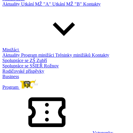
Aktuality
Utkání MŽ "A"
Utkání MŽ "B"
Kontakty
Minižáci
Aktuality
Program minižáci
Tréninky minižáků
Kontakty
Spolupráce se ZŠ Zubří
Spolupráce se SŠIEŘ Rožnov
Rodičovské příspěvky
Business
Program
Vstupenky