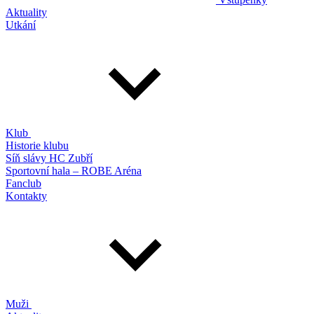
Aktuality
Utkání
Klub
Historie klubu
Síň slávy HC Zubří
Sportovní hala – ROBE Aréna
Fanclub
Kontakty
Muži