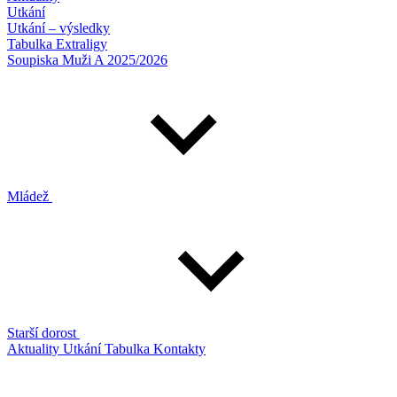
Utkání
Utkání – výsledky
Tabulka Extraligy
Soupiska Muži A 2025/2026
Mládež
Starší dorost
Aktuality
Utkání
Tabulka
Kontakty