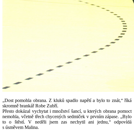
„Dost pomohla obrana. Z kluků spadlo napětí a bylo to znát,“ říká
skromně brankář Robe Zubří.
Přesto dokázal vychytat i množství šancí, u kterých obrana pomoct
nemohla, včetně třech chycených sedmiček v prvním zápase. „Bylo
to o štěstí. V neděli jsem zas nechytil ani jednu,“ odpovídá
s úsměvem Malina.