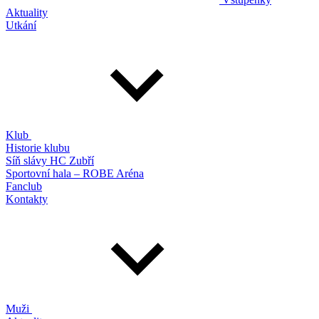
Aktuality
Utkání
Klub
Historie klubu
Síň slávy HC Zubří
Sportovní hala – ROBE Aréna
Fanclub
Kontakty
Muži