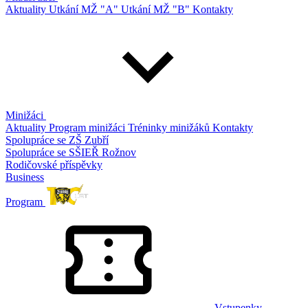
Aktuality
Utkání MŽ "A"
Utkání MŽ "B"
Kontakty
Minižáci
Aktuality
Program minižáci
Tréninky minižáků
Kontakty
Spolupráce se ZŠ Zubří
Spolupráce se SŠIEŘ Rožnov
Rodičovské příspěvky
Business
Program
Vstupenky