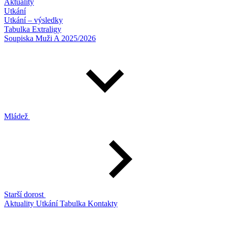
Aktuality
Utkání
Utkání – výsledky
Tabulka Extraligy
Soupiska Muži A 2025/2026
Mládež
Starší dorost
Aktuality
Utkání
Tabulka
Kontakty