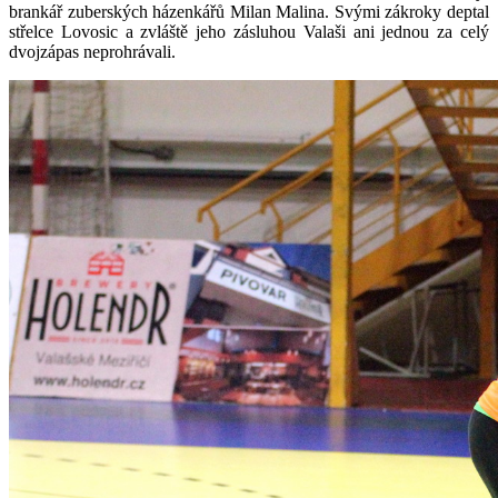
brankář zuberských házenkářů Milan Malina. Svými zákroky deptal
střelce Lovosic a zvláště jeho zásluhou Valaši ani jednou za celý
dvojzápas neprohrávali.