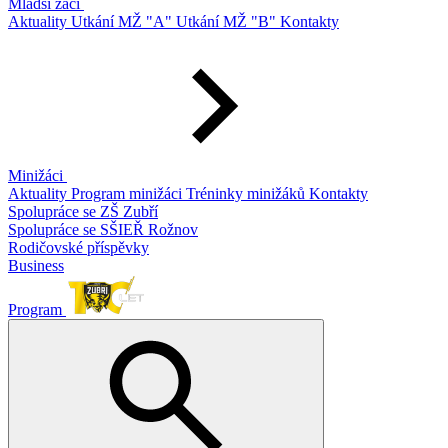
Mladší žáci
Aktuality
Utkání MŽ "A"
Utkání MŽ "B"
Kontakty
Minižáci
Aktuality
Program minižáci
Tréninky minižáků
Kontakty
Spolupráce se ZŠ Zubří
Spolupráce se SŠIEŘ Rožnov
Rodičovské příspěvky
Business
Program