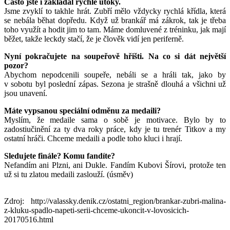
Často jste i zakládal rychlé útoky.
Jsme zvyklí to takhle hrát. Zubří mělo vždycky rychlá křídla, která
se nebála běhat dopředu. Když už brankář má zákrok, tak je třeba
toho využít a hodit jim to tam. Máme domluvené z tréninku, jak mají
běžet, takže leckdy stačí, že je člověk vidí jen periferně.
Nyní pokračujete na soupeřově hřišti. Na co si dát největší
pozor?
Abychom nepodcenili soupeře, nebáli se a hráli tak, jako by
v sobotu byl poslední zápas. Sezona je strašně dlouhá a všichni už
jsou unavení.
Máte vypsanou speciální odměnu za medaili?
Myslím, že medaile sama o sobě je motivace. Bylo by to
zadostiučinění za ty dva roky práce, kdy je tu trenér Titkov a my
ostatní hráči. Chceme medaili a podle toho kluci i hrají.
Sledujete finále? Komu fandíte?
Nefandím ani Plzni, ani Dukle. Fandím Kubovi Šírovi, protože ten
už si tu zlatou medaili zaslouží. (úsměv)
Zdroj: http://valassky.denik.cz/ostatni_region/brankar-zubri-malina-
z-kluku-spadlo-napeti-serii-chceme-ukoncit-v-lovosicich-
20170516.html