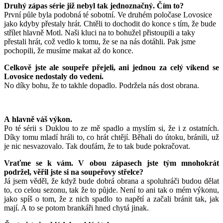
Druhý zápas série již nebyl tak jednoznačný. Čím to?
První půle byla podobná té sobotní. Ve druhém poločase Lovosice
jako kdyby přestaly hrát. Chtěli to dochodit do konce s tím, že bude
střílet hlavně Motl. Naši kluci na to bohužel přistoupili a taky
přestali hrát, což vedlo k tomu, že se na nás dotáhli. Pak jsme
pochopili, že musíme makat až do konce.
Celkově jste ale soupeře přejeli, ani jednou za celý víkend se
Lovosice nedostaly do vedení.
No díky bohu, že to takhle dopadlo. Podržela nás dost obrana.
A hlavně váš výkon.
Po té sérii s Duklou to ze mě spadlo a myslím si, že i z ostatních.
Díky tomu mladí hráli to, co hrát chtějí. Běhali do útoku, bránili, už
je nic nesvazovalo. Tak doufám, že to tak bude pokračovat.
Vraťme se k vám. V obou zápasech jste tým mnohokrát
podržel, věřil jste si na soupeřovy střelce?
Já jsem věděl, že když bude dobrá obrana a spoluhráči budou dělat
to, co celou sezonu, tak že to půjde. Není to ani tak o mém výkonu,
jako spíš o tom, že z nich spadlo to napětí a začali bránit tak, jak
mají. A to se potom brankáři hned chytá jinak.