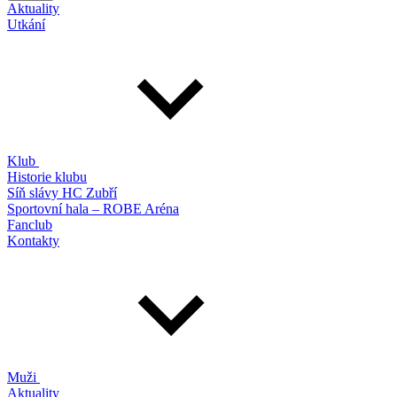
Aktuality
Utkání
Klub
Historie klubu
Síň slávy HC Zubří
Sportovní hala – ROBE Aréna
Fanclub
Kontakty
Muži
Aktuality