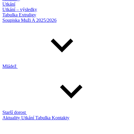
Utkání
Utkání – výsledky
Tabulka Extraligy
Soupiska Muži A 2025/2026
Mládež
Starší dorost
Aktuality
Utkání
Tabulka
Kontakty