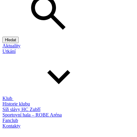
Hledat
Aktuality
Utkání
Klub
Historie klubu
Síň slávy HC Zubří
Sportovní hala – ROBE Aréna
Fanclub
Kontakty