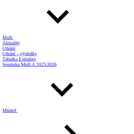
Muži
Aktuality
Utkání
Utkání – výsledky
Tabulka Extraligy
Soupiska Muži A 2025/2026
Mládež