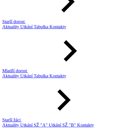
Starší dorost
Aktuality
Utkání
Tabulka
Kontakty
Mladší dorost
Aktuality
Utkání
Tabulka
Kontakty
Starší žáci
Aktuality
Utkání SŽ "A"
Utkání SŽ "B"
Kontakty