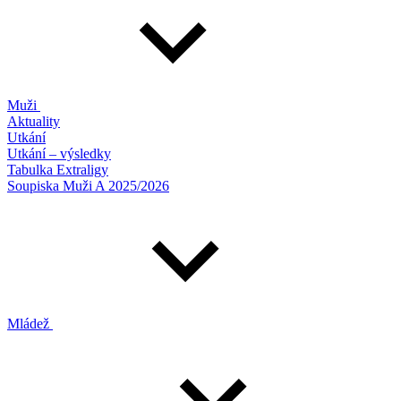
Muži
Aktuality
Utkání
Utkání – výsledky
Tabulka Extraligy
Soupiska Muži A 2025/2026
Mládež