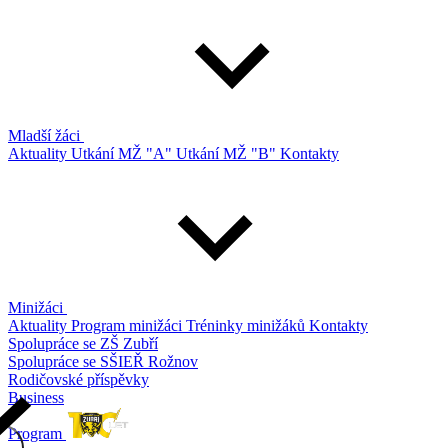
Mladší žáci
Aktuality
Utkání MŽ "A"
Utkání MŽ "B"
Kontakty
Minižáci
Aktuality
Program minižáci
Tréninky minižáků
Kontakty
Spolupráce se ZŠ Zubří
Spolupráce se SŠIEŘ Rožnov
Rodičovské příspěvky
Business
Program