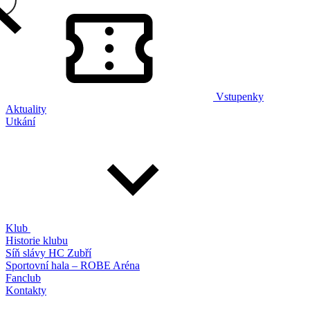
Vstupenky
Aktuality
Utkání
Klub
Historie klubu
Síň slávy HC Zubří
Sportovní hala – ROBE Aréna
Fanclub
Kontakty