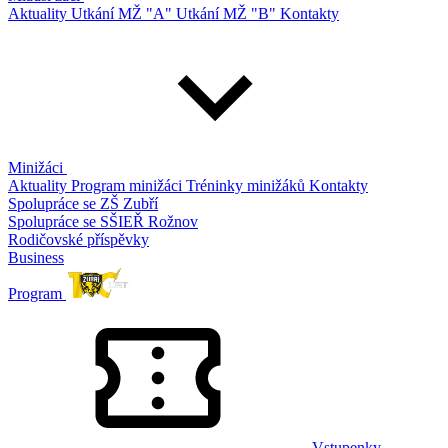
Aktuality
Utkání MŽ "A"
Utkání MŽ "B"
Kontakty
Minižáci
Aktuality
Program minižáci
Tréninky minižáků
Kontakty
Spolupráce se ZŠ Zubří
Spolupráce se SŠIEŘ Rožnov
Rodičovské příspěvky
Business
Program
Vstupenky