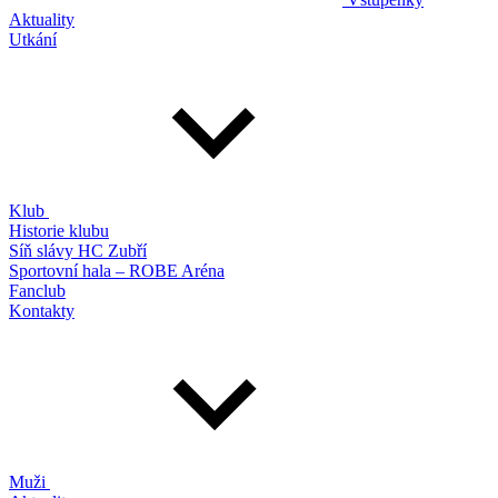
Aktuality
Utkání
Klub
Historie klubu
Síň slávy HC Zubří
Sportovní hala – ROBE Aréna
Fanclub
Kontakty
Muži