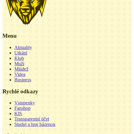
Menu
Aktuality
Utkání
Klub
Muži
Mládež
Videa
Business
Rychlé odkazy
Vstupenky
Fanshop
KIS
Transparentní účet
Studuj a hraj házenou