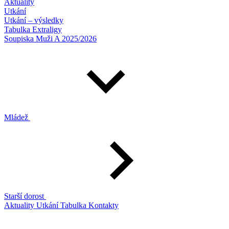
Aktuality
Utkání
Utkání – výsledky
Tabulka Extraligy
Soupiska Muži A 2025/2026
Mládež
Starší dorost
Aktuality
Utkání
Tabulka
Kontakty