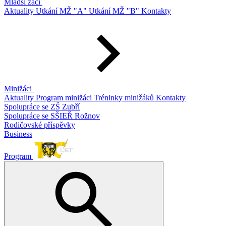
Mladší žáci
Aktuality
Utkání MŽ "A"
Utkání MŽ "B"
Kontakty
Minižáci
Aktuality
Program minižáci
Tréninky minižáků
Kontakty
Spolupráce se ZŠ Zubří
Spolupráce se SŠIEŘ Rožnov
Rodičovské příspěvky
Business
Program