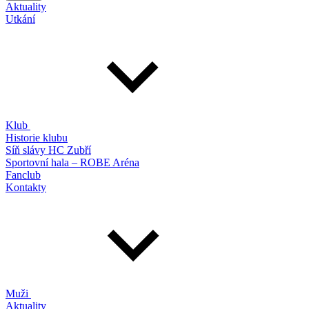
Aktuality
Utkání
Klub
Historie klubu
Síň slávy HC Zubří
Sportovní hala – ROBE Aréna
Fanclub
Kontakty
Muži
Aktuality