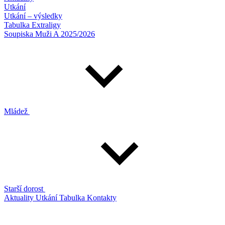
Utkání
Utkání – výsledky
Tabulka Extraligy
Soupiska Muži A 2025/2026
Mládež
Starší dorost
Aktuality
Utkání
Tabulka
Kontakty