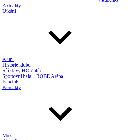
Aktuality
Utkání
Klub
Historie klubu
Síň slávy HC Zubří
Sportovní hala – ROBE Aréna
Fanclub
Kontakty
Muži