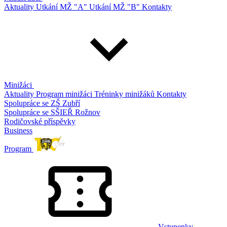
Aktuality
Utkání MŽ "A"
Utkání MŽ "B"
Kontakty
Minižáci
Aktuality
Program minižáci
Tréninky minižáků
Kontakty
Spolupráce se ZŠ Zubří
Spolupráce se SŠIEŘ Rožnov
Rodičovské příspěvky
Business
Program
Vstupenky