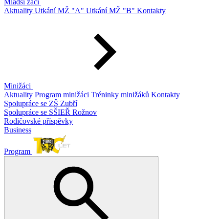
Mladší žáci
Aktuality
Utkání MŽ "A"
Utkání MŽ "B"
Kontakty
Minižáci
Aktuality
Program minižáci
Tréninky minižáků
Kontakty
Spolupráce se ZŠ Zubří
Spolupráce se SŠIEŘ Rožnov
Rodičovské příspěvky
Business
Program