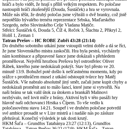
hráči a bylo vidět, že hrají s příliš velkým respektem. Po poločase
nastoupili hráči zkušenější (Douda, Šustáček) a hra se vyrovnala.
Může nás těšit, že druhý poločas jsme výhráli o dvě branky, což jistě
nepotěšilo bývalého trenéra reprezentace Srbska, Maďarského
Szegedu, nebo Slovinského Celje Vladana Matiče.
Střelci: Šustáček 6, Douda 5, Číž 4, Reček 3, Šlachta 2, Přikryl 2,
Holiš 1, Zeman 1
Tatran Prešov – HC ROBE Zubří 43:28 (21:14)
Do druhého sobotního utkání jsme vstoupili velmi dobře a dá se říct,
že jsme Slovenského mistra zaskočili. Hra byla pestrá, vycházely
nám kombinace a připravené šance jsme dokázali s přehledem
proměňovat. Největší hrozbou Prešova byl ostrostřelec Oliver
Rábek, kterého jsme nedokázali pokrýt. Stav byl přesto ve 20.
minutě 13:9. Bohužel poté došlo k nešťastnému momentu, kdy po
srážce s protihráčem musel z utkání odstoupit tvůrce hry Matěj
Šustáček. Vše nabralo absolutně jiný směr, začali jsme kupit chyby a
nedokázali proměnit ani to málo šancí, které jsme si vytvořili. Na
naši bránu se tak valil útok za útokem a brankáři Malinovi
nezbývalo, než lovit míče z brány. Aktivní byli v této pasáži hry
hlavně naši odchovanci Hrstka s Čípem. To vše vedlo k
poločasovému stavu 14:21. Soupeř i ve druhém poločase potvrdil
své ambice prosadit se v Lize mistrů a i nadále nás po zásluze
přehrával. Konečný výsledek je tak dosti krutý.
HKM Šaľa – Grundfos Tatabánya 23:27 (12:13), Grundfos
Tatabánya – Tatran Prešov 36:22 (17:9), HKM Šaľa – Tatran