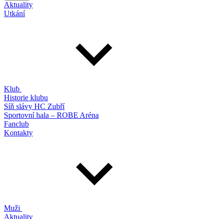
Aktuality
Utkání
Klub
Historie klubu
Síň slávy HC Zubří
Sportovní hala – ROBE Aréna
Fanclub
Kontakty
Muži
Aktuality