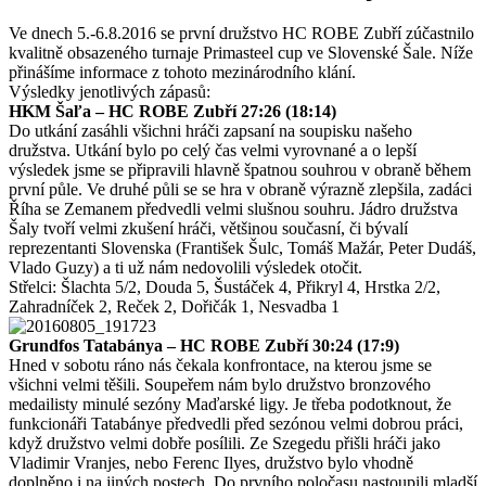
Ve dnech 5.-6.8.2016 se první družstvo HC ROBE Zubří zúčastnilo
kvalitně obsazeného turnaje Primasteel cup ve Slovenské Šale. Níže
přinášíme informace z tohoto mezinárodního klání.
Výsledky jenotlivých zápasů:
HKM Šaľa – HC ROBE Zubří 27:26 (18:14)
Do utkání zasáhli všichni hráči zapsaní na soupisku našeho
družstva. Utkání bylo po celý čas velmi vyrovnané a o lepší
výsledek jsme se připravili hlavně špatnou souhrou v obraně během
první půle. Ve druhé půli se se hra v obraně výrazně zlepšila, zadáci
Říha se Zemanem předvedli velmi slušnou souhru. Jádro družstva
Šaly tvoří velmi zkušení hráči, většinou současní, či bývalí
reprezentanti Slovenska (František Šulc, Tomáš Mažár, Peter Dudáš,
Vlado Guzy) a ti už nám nedovolili výsledek otočit.
Střelci: Šlachta 5/2, Douda 5, Šustáček 4, Přikryl 4, Hrstka 2/2,
Zahradníček 2, Reček 2, Dořičák 1, Nesvadba 1
Grundfos Tatabánya – HC ROBE Zubří 30:24 (17:9)
Hned v sobotu ráno nás čekala konfrontace, na kterou jsme se
všichni velmi těšili. Soupeřem nám bylo družstvo bronzového
medailisty minulé sezóny Maďarské ligy. Je třeba podotknout, že
funkcionáři Tatabánye předvedli před sezónou velmi dobrou práci,
když družstvo velmi dobře posílili. Ze Szegedu přišli hráči jako
Vladimir Vranjes, nebo Ferenc Ilyes, družstvo bylo vhodně
doplněno i na jiných postech. Do prvního poločasu nastoupili mladší