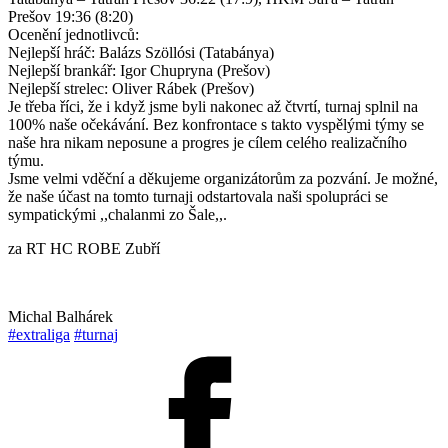
Prešov 19:36 (8:20)
Ocenění jednotlivců:
Nejlepší hráč: Balázs Szöllósi (Tatabánya)
Nejlepší brankář: Igor Chupryna (Prešov)
Nejlepší strelec: Oliver Rábek (Prešov)
Je třeba říci, že i když jsme byli nakonec až čtvrtí, turnaj splnil na
100% naše očekávání. Bez konfrontace s takto vyspělými týmy se
naše hra nikam neposune a progres je cílem celého realizačního
týmu.
Jsme velmi vděční a děkujeme organizátorům za pozvání. Je možné,
že naše účast na tomto turnaji odstartovala naši spolupráci se
sympatickými ,,chalanmi zo Šale,,.
za RT HC ROBE Zubří
Michal Balhárek
#extraliga
#turnaj