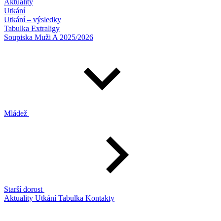
Aktuality
Utkání
Utkání – výsledky
Tabulka Extraligy
Soupiska Muži A 2025/2026
Mládež
Starší dorost
Aktuality
Utkání
Tabulka
Kontakty