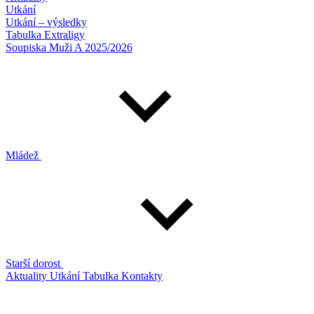
Utkání
Utkání – výsledky
Tabulka Extraligy
Soupiska Muži A 2025/2026
Mládež
Starší dorost
Aktuality
Utkání
Tabulka
Kontakty