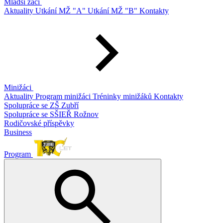
Mladší žáci
Aktuality
Utkání MŽ "A"
Utkání MŽ "B"
Kontakty
Minižáci
Aktuality
Program minižáci
Tréninky minižáků
Kontakty
Spolupráce se ZŠ Zubří
Spolupráce se SŠIEŘ Rožnov
Rodičovské příspěvky
Business
Program