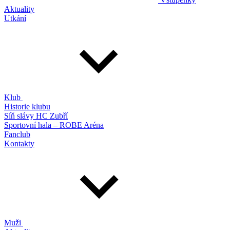
Aktuality
Utkání
Klub
Historie klubu
Síň slávy HC Zubří
Sportovní hala – ROBE Aréna
Fanclub
Kontakty
Muži