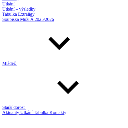
Utkání
Utkání – výsledky
Tabulka Extraligy
Soupiska Muži A 2025/2026
Mládež
Starší dorost
Aktuality
Utkání
Tabulka
Kontakty