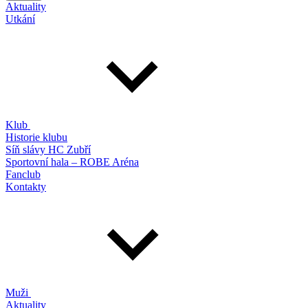
Aktuality
Utkání
Klub
Historie klubu
Síň slávy HC Zubří
Sportovní hala – ROBE Aréna
Fanclub
Kontakty
Muži
Aktuality