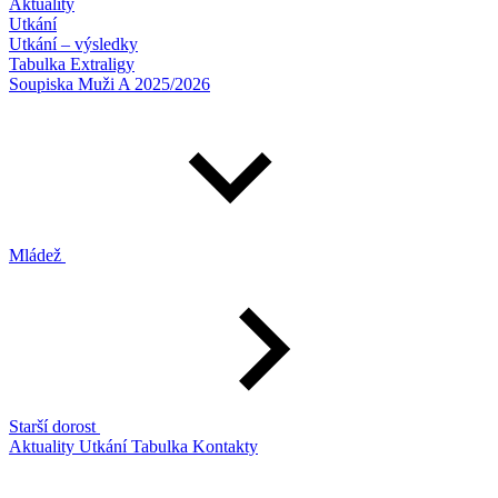
Aktuality
Utkání
Utkání – výsledky
Tabulka Extraligy
Soupiska Muži A 2025/2026
Mládež
Starší dorost
Aktuality
Utkání
Tabulka
Kontakty