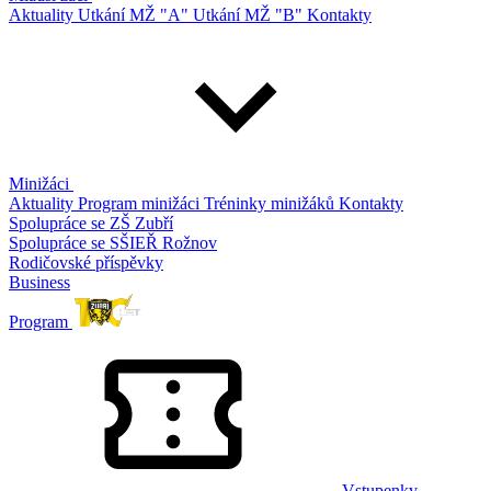
Aktuality
Utkání MŽ "A"
Utkání MŽ "B"
Kontakty
Minižáci
Aktuality
Program minižáci
Tréninky minižáků
Kontakty
Spolupráce se ZŠ Zubří
Spolupráce se SŠIEŘ Rožnov
Rodičovské příspěvky
Business
Program
Vstupenky