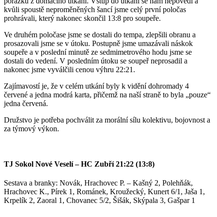
porážku z domácího utkání. Vstup do utkání se nám nepovedl a
kvůli spoustě neproměněných šancí jsme celý první poločas
prohrávali, který nakonec skončil 13:8 pro soupeře.
Ve druhém poločase jsme se dostali do tempa, zlepšili obranu a
prosazovali jsme se v útoku. Postupně jsme umazávali náskok
soupeře a v poslední minutě ze sedmimetrového hodu jsme se
dostali do vedení. V posledním útoku se soupeř neprosadil a
nakonec jsme vyválčili cenou výhru 22:21.
Zajímavostí je, že v celém utkání byly k vidění dohromady 4
červené a jedna modrá karta, přičemž na naší straně to byla „pouze“
jedna červená.
Družstvo je potřeba pochválit za morální sílu kolektivu, bojovnost a
za týmový výkon.
TJ Sokol Nové Veselí – HC Zubří 21:22 (13:8)
Sestava a branky: Novák, Hrachovec P. – Kašný 2, Polehňák,
Hrachovec K., Pírek 1, Románek, Kroužecký, Kunert 6/1, Jaša 1,
Krpelík 2, Zaoral 1, Chovanec 5/2, Šišák, Skýpala 3, Gašpar 1