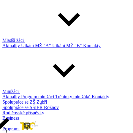
Mladší žáci
Aktuality
Utkání MŽ "A"
Utkání MŽ "B"
Kontakty
Minižáci
Aktuality
Program minižáci
Tréninky minižáků
Kontakty
Spolupráce se ZŠ Zubří
Spolupráce se SŠIEŘ Rožnov
Rodičovské příspěvky
Business
Program