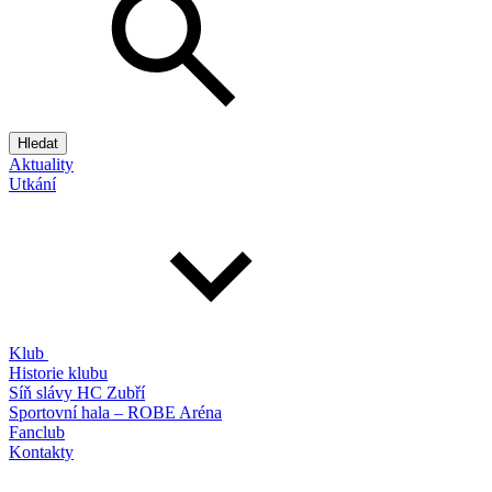
Hledat
Aktuality
Utkání
Klub
Historie klubu
Síň slávy HC Zubří
Sportovní hala – ROBE Aréna
Fanclub
Kontakty