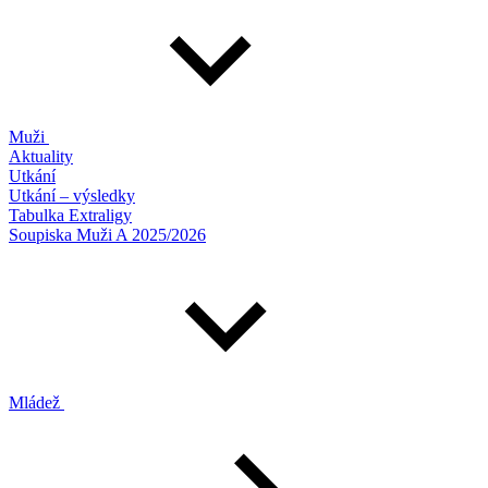
Muži
Aktuality
Utkání
Utkání – výsledky
Tabulka Extraligy
Soupiska Muži A 2025/2026
Mládež