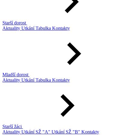
Starší dorost
Aktuality
Utkání
Tabulka
Kontakty
Mladší dorost
Aktuality
Utkání
Tabulka
Kontakty
Starší žáci
Aktuality
Utkání SŽ "A"
Utkání SŽ "B"
Kontakty