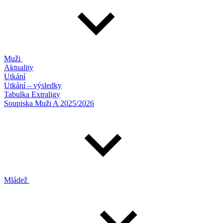
Muži
Aktuality
Utkání
Utkání – výsledky
Tabulka Extraligy
Soupiska Muži A 2025/2026
Mládež