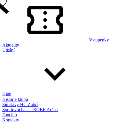
Vstupenky
Aktuality
Utkání
Klub
Historie klubu
Síň slávy HC Zubří
Sportovní hala – ROBE Aréna
Fanclub
Kontakty