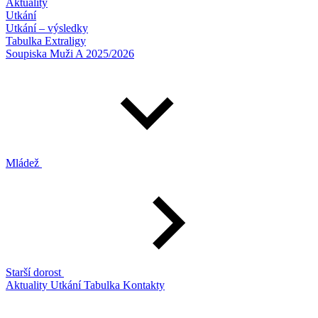
Aktuality
Utkání
Utkání – výsledky
Tabulka Extraligy
Soupiska Muži A 2025/2026
Mládež
Starší dorost
Aktuality
Utkání
Tabulka
Kontakty