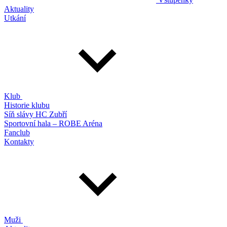
Aktuality
Utkání
Klub
Historie klubu
Síň slávy HC Zubří
Sportovní hala – ROBE Aréna
Fanclub
Kontakty
Muži