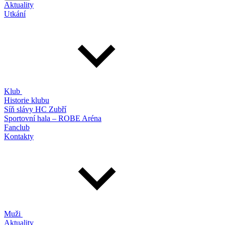
Aktuality
Utkání
Klub
Historie klubu
Síň slávy HC Zubří
Sportovní hala – ROBE Aréna
Fanclub
Kontakty
Muži
Aktuality