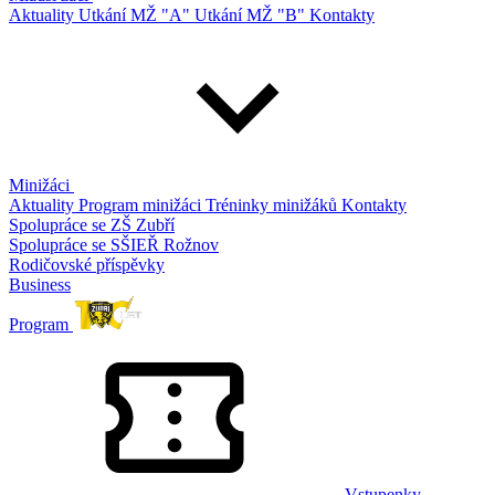
Aktuality
Utkání MŽ "A"
Utkání MŽ "B"
Kontakty
Minižáci
Aktuality
Program minižáci
Tréninky minižáků
Kontakty
Spolupráce se ZŠ Zubří
Spolupráce se SŠIEŘ Rožnov
Rodičovské příspěvky
Business
Program
Vstupenky