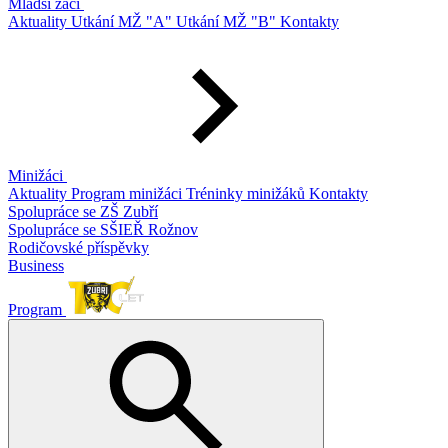
Mladší žáci
Aktuality
Utkání MŽ "A"
Utkání MŽ "B"
Kontakty
Minižáci
Aktuality
Program minižáci
Tréninky minižáků
Kontakty
Spolupráce se ZŠ Zubří
Spolupráce se SŠIEŘ Rožnov
Rodičovské příspěvky
Business
Program