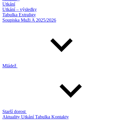
Utkání
Utkání – výsledky
Tabulka Extraligy
Soupiska Muži A 2025/2026
Mládež
Starší dorost
Aktuality
Utkání
Tabulka
Kontakty