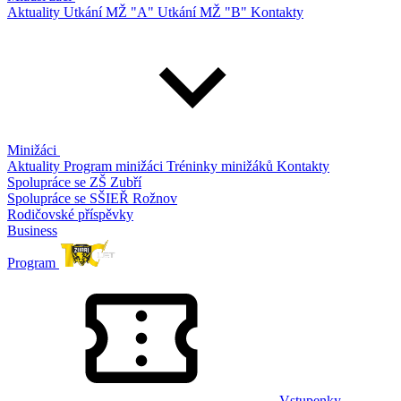
Aktuality
Utkání MŽ "A"
Utkání MŽ "B"
Kontakty
Minižáci
Aktuality
Program minižáci
Tréninky minižáků
Kontakty
Spolupráce se ZŠ Zubří
Spolupráce se SŠIEŘ Rožnov
Rodičovské příspěvky
Business
Program
Vstupenky