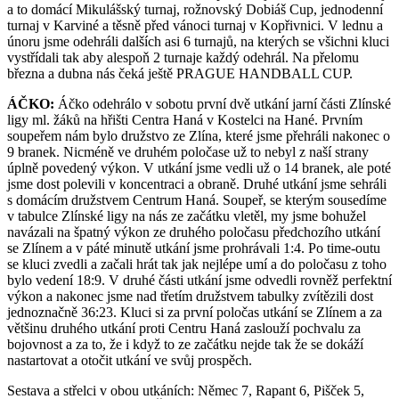
a to domácí Mikulášský turnaj, rožnovský Dobiáš Cup, jednodenní
turnaj v Karviné a těsně před vánoci turnaj v Kopřivnici. V lednu a
únoru jsme odehráli dalších asi 6 turnajů, na kterých se všichni kluci
vystřídali tak aby alespoň 2 turnaje každý odehrál. Na přelomu
března a dubna nás čeká ještě PRAGUE HANDBALL CUP.
ÁČKO:
Áčko odehrálo v sobotu první dvě utkání jarní části Zlínské
ligy ml. žáků na hřišti Centra Haná v Kostelci na Hané. Prvním
soupeřem nám bylo družstvo ze Zlína, které jsme přehráli nakonec o
9 branek. Nicméně ve druhém poločase už to nebyl z naší strany
úplně povedený výkon. V utkání jsme vedli už o 14 branek, ale poté
jsme dost polevili v koncentraci a obraně. Druhé utkání jsme sehráli
s domácím družstvem Centrum Haná. Soupeř, se kterým sousedíme
v tabulce Zlínské ligy na nás ze začátku vletěl, my jsme bohužel
navázali na špatný výkon ze druhého poločasu předchozího utkání
se Zlínem a v páté minutě utkání jsme prohrávali 1:4. Po time-outu
se kluci zvedli a začali hrát tak jak nejlépe umí a do poločasu z toho
bylo vedení 18:9. V druhé části utkání jsme odvedli rovněž perfektní
výkon a nakonec jsme nad třetím družstvem tabulky zvítězili dost
jednoznačně 36:23. Kluci si za první poločas utkání se Zlínem a za
většinu druhého utkání proti Centru Haná zaslouží pochvalu za
bojovnost a za to, že i když to ze začátku nejde tak že se dokáží
nastartovat a otočit utkání ve svůj prospěch.
Sestava a střelci v obou utkáních: Němec 7, Rapant 6, Pišček 5,