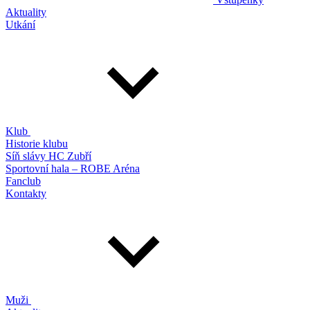
Aktuality
Utkání
Klub
Historie klubu
Síň slávy HC Zubří
Sportovní hala – ROBE Aréna
Fanclub
Kontakty
Muži