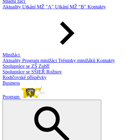
Mladší žáci
Aktuality
Utkání MŽ "A"
Utkání MŽ "B"
Kontakty
Minižáci
Aktuality
Program minižáci
Tréninky minižáků
Kontakty
Spolupráce se ZŠ Zubří
Spolupráce se SŠIEŘ Rožnov
Rodičovské příspěvky
Business
Program