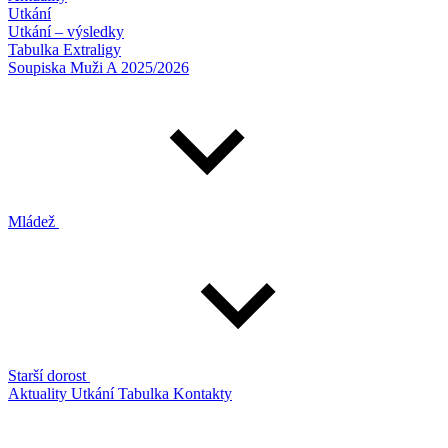
Utkání
Utkání – výsledky
Tabulka Extraligy
Soupiska Muži A 2025/2026
Mládež
Starší dorost
Aktuality
Utkání
Tabulka
Kontakty