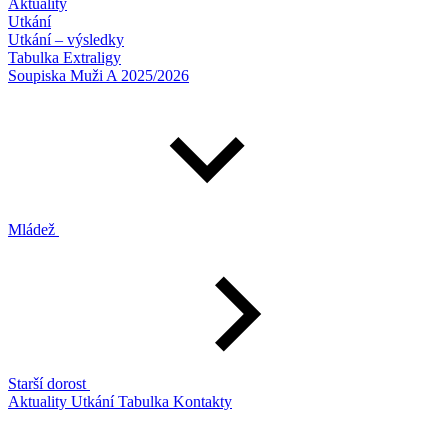
Aktuality
Utkání
Utkání – výsledky
Tabulka Extraligy
Soupiska Muži A 2025/2026
Mládež
Starší dorost
Aktuality
Utkání
Tabulka
Kontakty