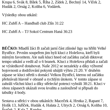
Krupa 6, Svák 8, Bílek 5, Říha 2, Zídek 2, Bechný 14, Vlček 2,
Hudák 2, Orság 2, Koliba 6, Vodárek.
Výsledky obou utkání:
HC Zubří A – Handball club Zlín 31:22
HC Zubří A – TJ Sokol Centrum Haná 36:23
BÉČKO:
Mladší žáci B začali jarní část zlínské ligy na hřišti Velké
Bystřice. Prvním soupeřem jim byli kluci z Holešova, kteří byli
mírným favoritem. Ale naši kluci hned od začátku začali diktovat
tempo utkání a vedli až o 6 branek. Kluci z Holešova přidali a začali
se výsledkově dotahovat. Naše 2012 se nezalekly a díky výborné
bojovnosti a dodržování pokynů uhájili výhru 21:20. V druhém
zápase se kluci střetli s domácí Velkou Bystřicí, kterou od začátku
přehrávali hlavně v obraně a rychlým útokem. V tomto zápase si
zahráli všichni kluci a díky střelecké potenci vyhráli 38:21. Kluci v
obou zápasech ukázali svou kvalitu a zaslouženě si připsali do
tabulky 4 body.
Sestava a střelci v obou utkáních: Maceček 4, Hrstka 2, Rapant 7,
Holík 13, Juříček, Hudák 4, Halata 2, Ulrych 2, Orság 6, Koliba 10,
Švrček 2, Kala 7, Randus.