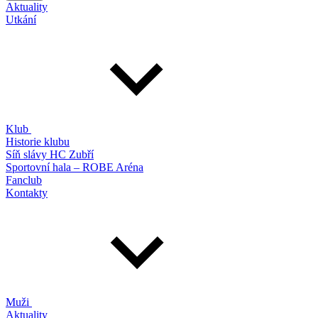
Aktuality
Utkání
Klub
Historie klubu
Síň slávy HC Zubří
Sportovní hala – ROBE Aréna
Fanclub
Kontakty
Muži
Aktuality