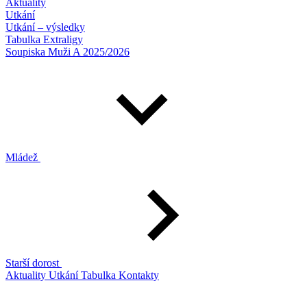
Aktuality
Utkání
Utkání – výsledky
Tabulka Extraligy
Soupiska Muži A 2025/2026
Mládež
Starší dorost
Aktuality
Utkání
Tabulka
Kontakty