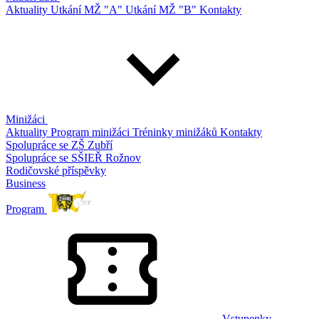
Aktuality
Utkání MŽ "A"
Utkání MŽ "B"
Kontakty
Minižáci
Aktuality
Program minižáci
Tréninky minižáků
Kontakty
Spolupráce se ZŠ Zubří
Spolupráce se SŠIEŘ Rožnov
Rodičovské příspěvky
Business
Program
Vstupenky