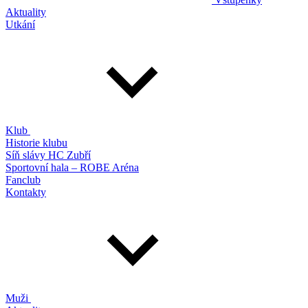
Aktuality
Utkání
Klub
Historie klubu
Síň slávy HC Zubří
Sportovní hala – ROBE Aréna
Fanclub
Kontakty
Muži