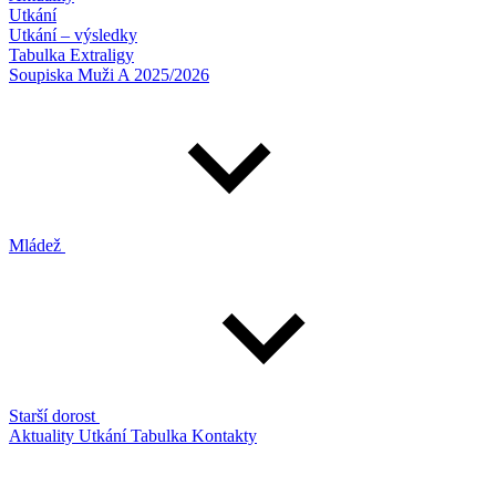
Utkání
Utkání – výsledky
Tabulka Extraligy
Soupiska Muži A 2025/2026
Mládež
Starší dorost
Aktuality
Utkání
Tabulka
Kontakty