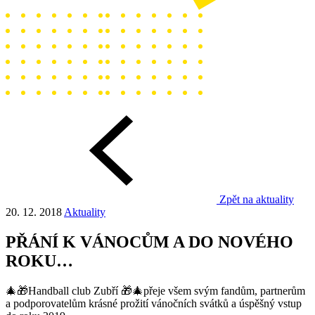
Zpět na aktuality
20. 12. 2018
Aktuality
PŘÁNÍ K VÁNOCŮM A DO NOVÉHO
ROKU…
🎄
🎁
Handball club Zubří
🎁
🎄
přeje všem svým fandům, partnerům
a podporovatelům krásné prožití vánočních svátků a úspěšný vstup