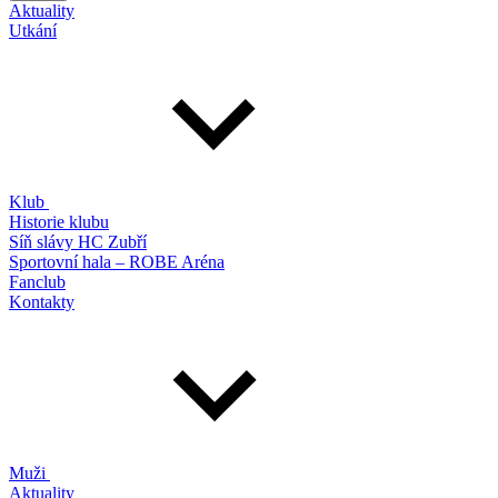
Aktuality
Utkání
Klub
Historie klubu
Síň slávy HC Zubří
Sportovní hala – ROBE Aréna
Fanclub
Kontakty
Muži
Aktuality