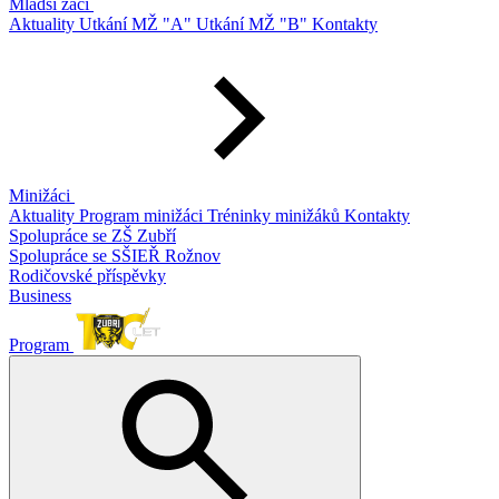
Mladší žáci
Aktuality
Utkání MŽ "A"
Utkání MŽ "B"
Kontakty
Minižáci
Aktuality
Program minižáci
Tréninky minižáků
Kontakty
Spolupráce se ZŠ Zubří
Spolupráce se SŠIEŘ Rožnov
Rodičovské příspěvky
Business
Program