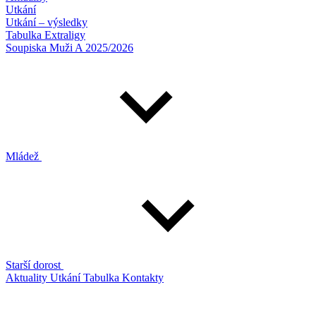
Utkání
Utkání – výsledky
Tabulka Extraligy
Soupiska Muži A 2025/2026
Mládež
Starší dorost
Aktuality
Utkání
Tabulka
Kontakty