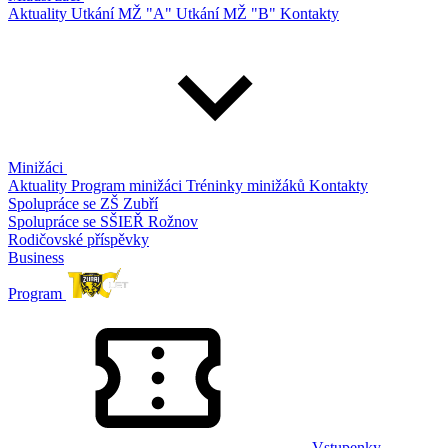
Aktuality
Utkání MŽ "A"
Utkání MŽ "B"
Kontakty
Minižáci
Aktuality
Program minižáci
Tréninky minižáků
Kontakty
Spolupráce se ZŠ Zubří
Spolupráce se SŠIEŘ Rožnov
Rodičovské příspěvky
Business
Program
Vstupenky