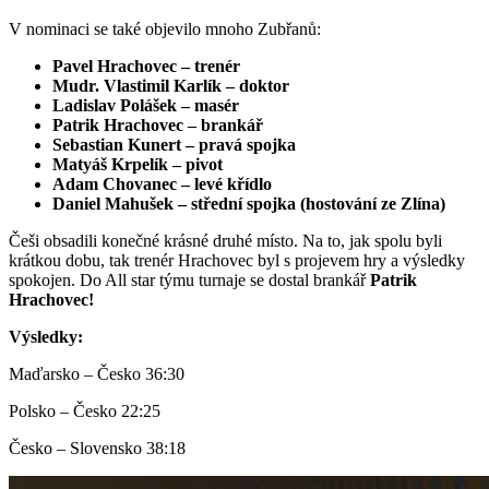
V nominaci se také objevilo mnoho Zubřanů:
Pavel Hrachovec – trenér
Mudr. Vlastimil Karlík – doktor
Ladislav Polášek – masér
Patrik Hrachovec – brankář
Sebastian Kunert – pravá spojka
Matyáš Krpelík – pivot
Adam Chovanec – levé křídlo
Daniel Mahušek – střední spojka (hostování ze Zlína)
Češi obsadili konečné krásné druhé místo. Na to, jak spolu byli
krátkou dobu, tak trenér Hrachovec byl s projevem hry a výsledky
spokojen. Do All star týmu turnaje se dostal brankář
Patrik
Hrachovec!
Výsledky:
Maďarsko – Česko 36:30
Polsko – Česko 22:25
Česko – Slovensko 38:18