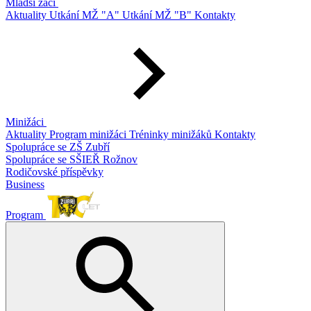
Mladší žáci
Aktuality
Utkání MŽ "A"
Utkání MŽ "B"
Kontakty
Minižáci
Aktuality
Program minižáci
Tréninky minižáků
Kontakty
Spolupráce se ZŠ Zubří
Spolupráce se SŠIEŘ Rožnov
Rodičovské příspěvky
Business
Program