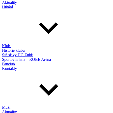
Aktuality
Utkání
Klub
Historie klubu
Síň slávy HC Zubří
Sportovní hala – ROBE Aréna
Fanclub
Kontakty
Muži
Aktuality