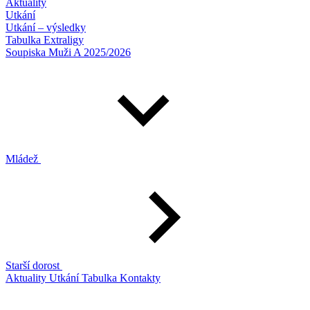
Aktuality
Utkání
Utkání – výsledky
Tabulka Extraligy
Soupiska Muži A 2025/2026
Mládež
Starší dorost
Aktuality
Utkání
Tabulka
Kontakty