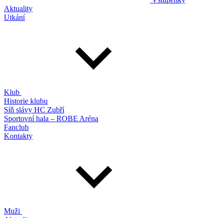
Aktuality
Utkání
Klub
Historie klubu
Síň slávy HC Zubří
Sportovní hala – ROBE Aréna
Fanclub
Kontakty
Muži