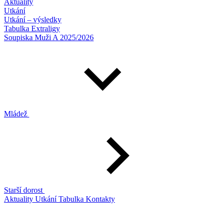
Aktuality
Utkání
Utkání – výsledky
Tabulka Extraligy
Soupiska Muži A 2025/2026
Mládež
Starší dorost
Aktuality
Utkání
Tabulka
Kontakty