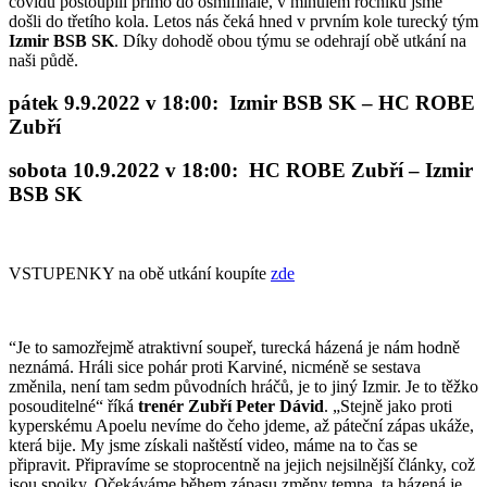
covidu postoupili přímo do osmifinále, v minulém ročníku jsme
došli do třetího kola. Letos nás čeká hned v prvním kole turecký tým
Izmir BSB SK
. Díky dohodě obou týmu se odehrají obě utkání na
naši půdě.
pátek 9.9.2022 v 18:00: Izmir BSB SK – HC ROBE
Zubří
sobota 10.9.2022 v 18:00: HC ROBE Zubří – Izmir
BSB SK
VSTUPENKY na obě utkání koupíte
zde
“Je to samozřejmě atraktivní soupeř, turecká házená je nám hodně
neznámá. Hráli sice pohár proti Karviné, nicméně se sestava
změnila, není tam sedm původních hráčů, je to jiný Izmir. Je to těžko
posouditelné“ říká
trenér Zubří Peter Dávid
. „Stejně jako proti
kyperskému Apoelu nevíme do čeho jdeme, až páteční zápas ukáže,
která bije. My jsme získali naštěstí video, máme na to čas se
připravit. Připravíme se stoprocentně na jejich nejsilnější články, což
jsou spojky. Očekáváme během zápasu změny tempa, ta házená je