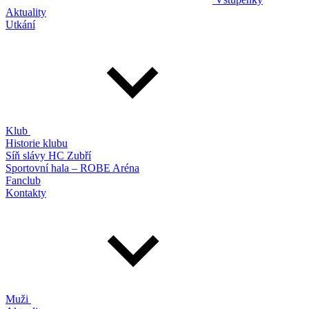
Aktuality
Utkání
Klub
Historie klubu
Síň slávy HC Zubří
Sportovní hala – ROBE Aréna
Fanclub
Kontakty
Muži