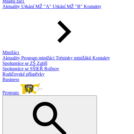
Mladší žáci
Aktuality
Utkání MŽ "A"
Utkání MŽ "B"
Kontakty
Minižáci
Aktuality
Program minižáci
Tréninky minižáků
Kontakty
Spolupráce se ZŠ Zubří
Spolupráce se SŠIEŘ Rožnov
Rodičovské příspěvky
Business
Program