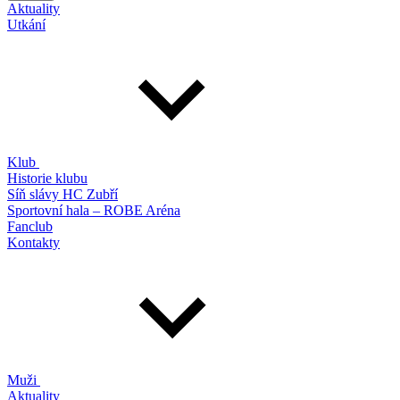
Aktuality
Utkání
Klub
Historie klubu
Síň slávy HC Zubří
Sportovní hala – ROBE Aréna
Fanclub
Kontakty
Muži
Aktuality