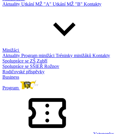
Aktuality
Utkání MŽ "A"
Utkání MŽ "B"
Kontakty
Minižáci
Aktuality
Program minižáci
Tréninky minižáků
Kontakty
Spolupráce se ZŠ Zubří
Spolupráce se SŠIEŘ Rožnov
Rodičovské příspěvky
Business
Program
Vstupenky