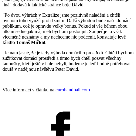
jiná“ dodává k taktické stránce boje Dávid.
“Po dvou výhrách v Extralize jsme pozitivně naladění a chtěli
bychom toho využít proti Izmiru. Další výhodou bude naše domácí
publikum, což je opravdu velký bonus. Pokud si vše během obou
utkání sedne jak má, měli bychom postoupit. Soupeř je to však
víceméně neznámý a my nechceme nic podcenit, konstatuje
levé
křídlo Tomáš Mičkal
.
„Je nám jasné, že je tady výhoda domácího prostředí. Chtěli bychom
zužitkovat domácí prostředí a tímto bych chtěl pozvat všechny
fanoušky, kteří ještě v hale nebyli, budeme je teď hodně potřebovat“
doufá v nadějnou návštěvu Peter Dávid.
Více informací v článku na
eurohandball.com