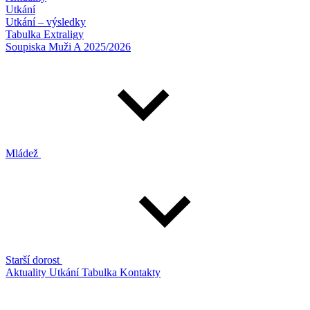
Utkání
Utkání – výsledky
Tabulka Extraligy
Soupiska Muži A 2025/2026
Mládež
Starší dorost
Aktuality
Utkání
Tabulka
Kontakty