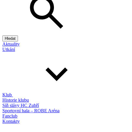
Hledat
Aktuality
Utkání
Klub
Historie klubu
Síň slávy HC Zubří
Sportovní hala – ROBE Aréna
Fanclub
Kontakty