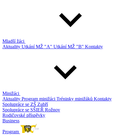
Mladší žáci
Aktuality
Utkání MŽ "A"
Utkání MŽ "B"
Kontakty
Minižáci
Aktuality
Program minižáci
Tréninky minižáků
Kontakty
Spolupráce se ZŠ Zubří
Spolupráce se SŠIEŘ Rožnov
Rodičovské příspěvky
Business
Program