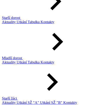
Starší dorost
Aktuality
Utkání
Tabulka
Kontakty
Mladší dorost
Aktuality
Utkání
Tabulka
Kontakty
Starší žáci
Aktuality
Utkání SŽ "A"
Utkání SŽ "B"
Kontakty