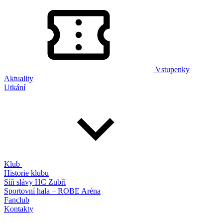
Vstupenky
Aktuality
Utkání
Klub
Historie klubu
Síň slávy HC Zubří
Sportovní hala – ROBE Aréna
Fanclub
Kontakty