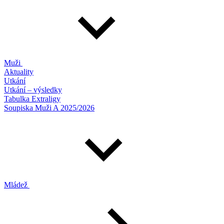
Muži
Aktuality
Utkání
Utkání – výsledky
Tabulka Extraligy
Soupiska Muži A 2025/2026
Mládež