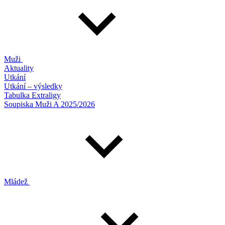
Muži
Aktuality
Utkání
Utkání – výsledky
Tabulka Extraligy
Soupiska Muži A 2025/2026
Mládež