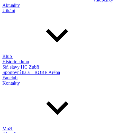
Aktuality
Utkání
Klub
Historie klubu
Síň slávy HC Zubří
Sportovní hala – ROBE Aréna
Fanclub
Kontakty
Muži