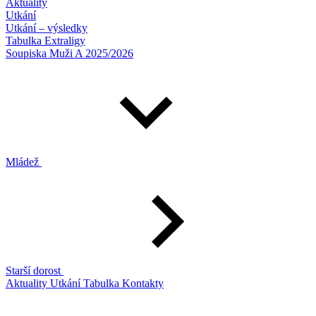
Aktuality
Utkání
Utkání – výsledky
Tabulka Extraligy
Soupiska Muži A 2025/2026
Mládež
Starší dorost
Aktuality
Utkání
Tabulka
Kontakty