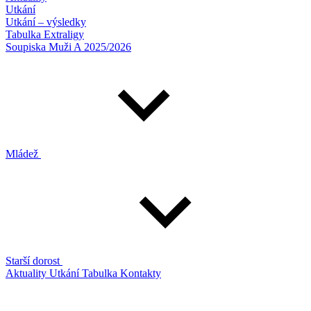
Utkání
Utkání – výsledky
Tabulka Extraligy
Soupiska Muži A 2025/2026
Mládež
Starší dorost
Aktuality
Utkání
Tabulka
Kontakty