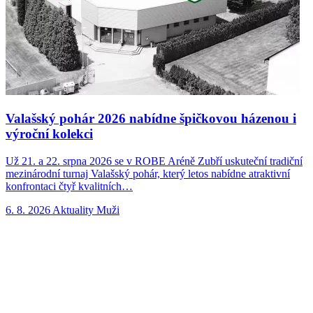
Valašský pohár 2026 nabídne špičkovou házenou i
výroční kolekci
Už 21. a 22. srpna 2026 se v ROBE Aréně Zubří uskuteční tradiční
N
mezinárodní turnaj Valašský pohár, který letos nabídne atraktivní
p
konfrontaci čtyř kvalitních…
n
6. 8. 2026
Aktuality
Muži
5