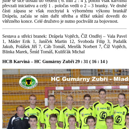
jsme se sice dostali do vedení ( 6. min 2 : 4 ), potom však karvinští
převzali iniciativu a celý 1 . poločas vedli o 2 – 3 branky. Ve druhé
části zápasu se však rozchytal k výbornému výkonu brankář
Drápela, začala se nám dařit střelba a těžké utkání dovedli do
vítězného konce. Celé družstvo je nutno pochválit za bojovnost.
Sestava a střelci branek: Drápela Vojtěch, Číž Ondřej – Vala Pavel
1, Máder Erik 1, Janíček Martin 12, Svoboda Filip 3, Padalík
Jakub, Polášek Jiří 7, Cáb Tomáš, Menšík Norbert 7, Číž Vojtěch,
Blinka Marek, Šmíd Tomáš, Kulišťák Michal
HCB Karviná – HC Gumárny Zubří 29 : 31 ( 16 : 14 )