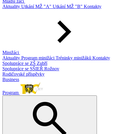
Mladší žáci
Aktuality
Utkání MŽ "A"
Utkání MŽ "B"
Kontakty
Minižáci
Aktuality
Program minižáci
Tréninky minižáků
Kontakty
Spolupráce se ZŠ Zubří
Spolupráce se SŠIEŘ Rožnov
Rodičovské příspěvky
Business
Program