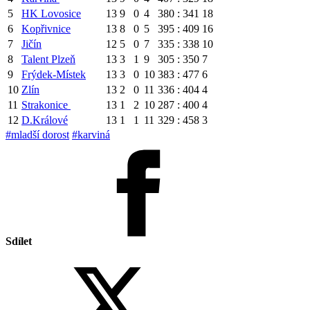
5
HK Lovosice
13
9
0
4
380 : 341
18
6
Kopřivnice
13
8
0
5
395 : 409
16
7
Jičín
12
5
0
7
335 : 338
10
8
Talent Plzeň
13
3
1
9
305 : 350
7
9
Frýdek-Místek
13
3
0
10
383 : 477
6
10
Zlín
13
2
0
11
336 : 404
4
11
Strakonice
13
1
2
10
287 : 400
4
12
D.Králové
13
1
1
11
329 : 458
3
#mladší dorost
#karviná
Sdílet