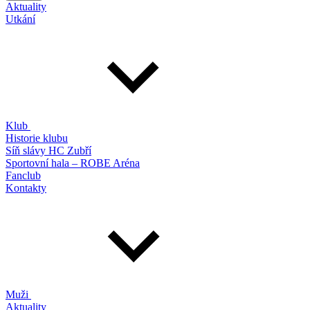
Aktuality
Utkání
Klub
Historie klubu
Síň slávy HC Zubří
Sportovní hala – ROBE Aréna
Fanclub
Kontakty
Muži
Aktuality