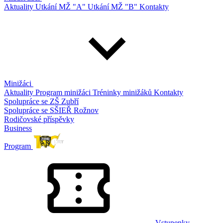
Aktuality
Utkání MŽ "A"
Utkání MŽ "B"
Kontakty
Minižáci
Aktuality
Program minižáci
Tréninky minižáků
Kontakty
Spolupráce se ZŠ Zubří
Spolupráce se SŠIEŘ Rožnov
Rodičovské příspěvky
Business
Program
Vstupenky