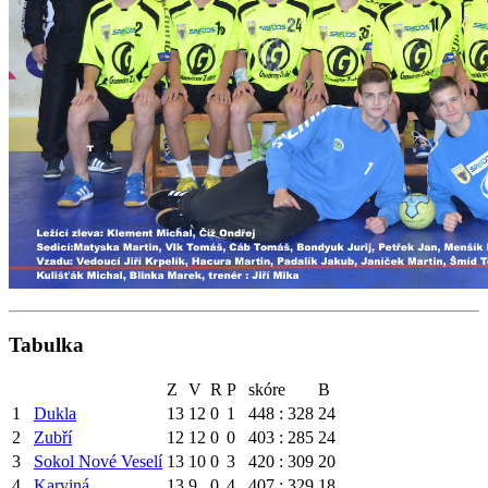
Tabulka
Z
V
R
P
skóre
B
1
Dukla
13
12
0
1
448 : 328
24
2
Zubří
12
12
0
0
403 : 285
24
3
Sokol Nové Veselí
13
10
0
3
420 : 309
20
4
Karviná
13
9
0
4
407 : 329
18