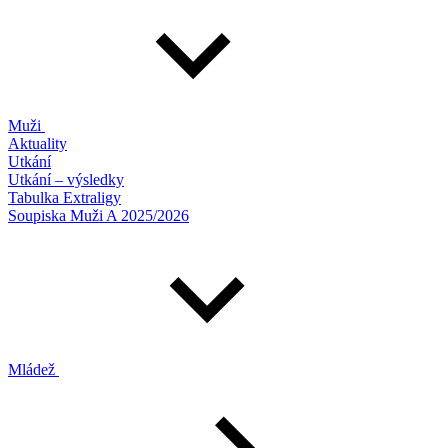
Muži
Aktuality
Utkání
Utkání – výsledky
Tabulka Extraligy
Soupiska Muži A 2025/2026
Mládež