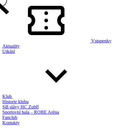
Vstupenky
Aktuality
Utkání
Klub
Historie klubu
Síň slávy HC Zubří
Sportovní hala – ROBE Aréna
Fanclub
Kontakty