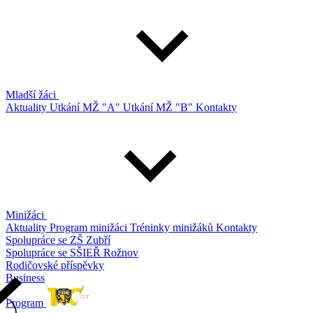
Mladší žáci
Aktuality
Utkání MŽ "A"
Utkání MŽ "B"
Kontakty
Minižáci
Aktuality
Program minižáci
Tréninky minižáků
Kontakty
Spolupráce se ZŠ Zubří
Spolupráce se SŠIEŘ Rožnov
Rodičovské příspěvky
Business
Program