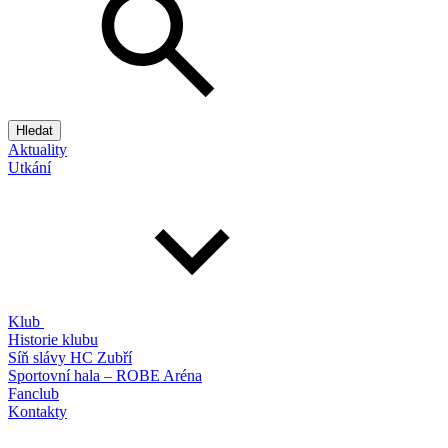
Hledat
Aktuality
Utkání
Klub
Historie klubu
Síň slávy HC Zubří
Sportovní hala – ROBE Aréna
Fanclub
Kontakty