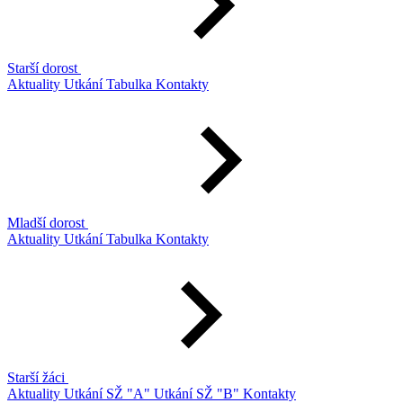
Starší dorost
Aktuality
Utkání
Tabulka
Kontakty
Mladší dorost
Aktuality
Utkání
Tabulka
Kontakty
Starší žáci
Aktuality
Utkání SŽ "A"
Utkání SŽ "B"
Kontakty