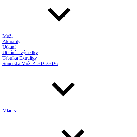
Muži
Aktuality
Utkání
Utkání – výsledky
Tabulka Extraligy
Soupiska Muži A 2025/2026
Mládež