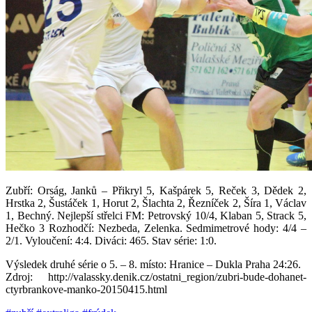
Zubří: Orság, Janků – Přikryl 5, Kašpárek 5, Reček 3, Dědek 2,
Hrstka 2, Šustáček 1, Horut 2, Šlachta 2, Řezníček 2, Šíra 1, Václav
1, Bechný. Nejlepší střelci FM: Petrovský 10/4, Klaban 5, Strack 5,
Hečko 3 Rozhodčí: Nezbeda, Zelenka. Sedmimetrové hody: 4/4 –
2/1. Vyloučení: 4:4. Diváci: 465. Stav série: 1:0.
Výsledek druhé série o 5. – 8. místo: Hranice – Dukla Praha 24:26.
Zdroj: http://valassky.denik.cz/ostatni_region/zubri-bude-dohanet-
ctyrbrankove-manko-20150415.html