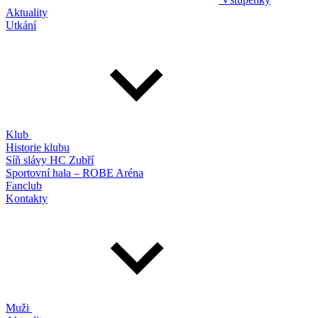
Aktuality
Utkání
Klub
Historie klubu
Síň slávy HC Zubří
Sportovní hala – ROBE Aréna
Fanclub
Kontakty
Muži