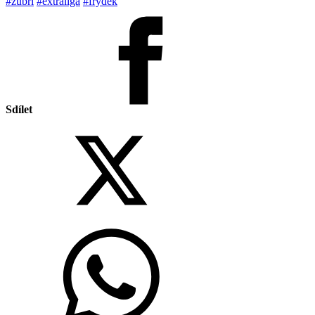
#zubří
#extraliga
#frýdek
Sdílet