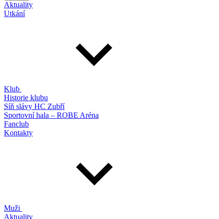
Aktuality
Utkání
Klub
Historie klubu
Síň slávy HC Zubří
Sportovní hala – ROBE Aréna
Fanclub
Kontakty
Muži
Aktuality