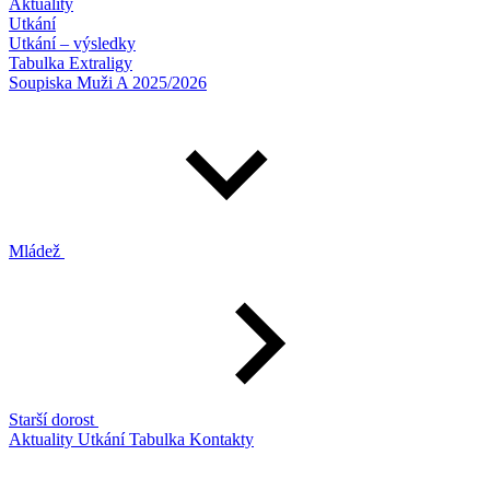
Aktuality
Utkání
Utkání – výsledky
Tabulka Extraligy
Soupiska Muži A 2025/2026
Mládež
Starší dorost
Aktuality
Utkání
Tabulka
Kontakty