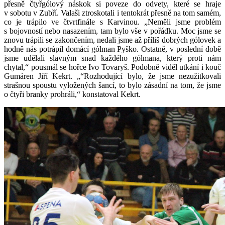
přesně čtyřgólový náskok si poveze do odvety, které se hraje
v sobotu v Zubří. Valaši ztroskotali i tentokrát přesně na tom samém,
co je trápilo ve čtvrtfinále s Karvinou. „Neměli jsme problém
s bojovností nebo nasazením, tam bylo vše v pořádku. Moc jsme se
znovu trápili se zakončením, nedali jsme až příliš dobrých gólovek a
hodně nás potrápil domácí gólman Pyško. Ostatně, v poslední době
jsme udělali slavným snad každého gólmana, který proti nám
chytal,“ pousmál se hořce Ivo Tovaryš. Podobně viděl utkání i kouč
Gumáren Jiří Kekrt. „“Rozhodující bylo, že jsme nezužitkovali
strašnou spoustu vyložených šancí, to bylo zásadní na tom, že jsme
o čtyři branky prohráli,“ konstatoval Kekrt.