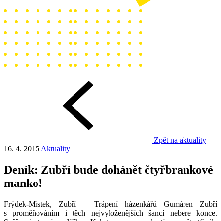
Zpět na aktuality
16. 4. 2015
Aktuality
Deník: Zubří bude dohánět čtyřbrankové
manko!
Frýdek-Místek, Zubří – Trápení házenkářů Gumáren Zubří
s proměňováním i těch nejvyloženějších šancí nebere konce.