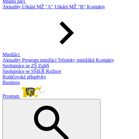
Mladší žáci
Aktuality
Utkání MŽ "A"
Utkání MŽ "B"
Kontakty
Minižáci
Aktuality
Program minižáci
Tréninky minižáků
Kontakty
Spolupráce se ZŠ Zubří
Spolupráce se SŠIEŘ Rožnov
Rodičovské příspěvky
Business
Program