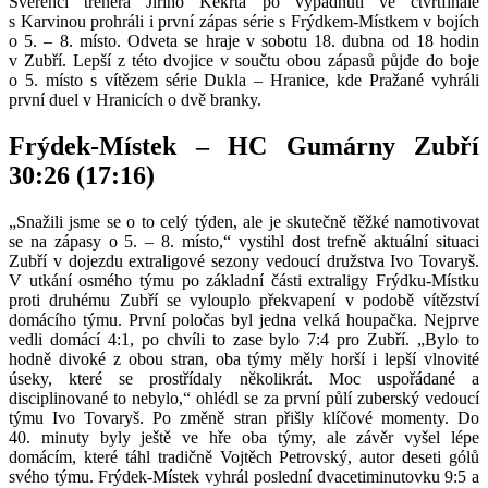
Svěřenci trenéra Jiřího Kekrta po vypadnutí ve čtvrtfinále
s Karvinou prohráli i první zápas série s Frýdkem-Místkem v bojích
o 5. – 8. místo. Odveta se hraje v sobotu 18. dubna od 18 hodin
v Zubří. Lepší z této dvojice v součtu obou zápasů půjde do boje
o 5. místo s vítězem série Dukla – Hranice, kde Pražané vyhráli
první duel v Hranicích o dvě branky.
Frýdek-Místek – HC Gumárny Zubří
30:26 (17:16)
„Snažili jsme se o to celý týden, ale je skutečně těžké namotivovat
se na zápasy o 5. – 8. místo,“ vystihl dost trefně aktuální situaci
Zubří v dojezdu extraligové sezony vedoucí družstva Ivo Tovaryš.
V utkání osmého týmu po základní části extraligy Frýdku-Místku
proti druhému Zubří se vylouplo překvapení v podobě vítězství
domácího týmu. První poločas byl jedna velká houpačka. Nejprve
vedli domácí 4:1, po chvíli to zase bylo 7:4 pro Zubří. „Bylo to
hodně divoké z obou stran, oba týmy měly horší i lepší vlnovité
úseky, které se prostřídaly několikrát. Moc uspořádané a
disciplinované to nebylo,“ ohlédl se za první půlí zuberský vedoucí
týmu Ivo Tovaryš. Po změně stran přišly klíčové momenty. Do
40. minuty byly ještě ve hře oba týmy, ale závěr vyšel lépe
domácím, které táhl tradičně Vojtěch Petrovský, autor deseti gólů
svého týmu. Frýdek-Místek vyhrál poslední dvacetiminutovku 9:5 a