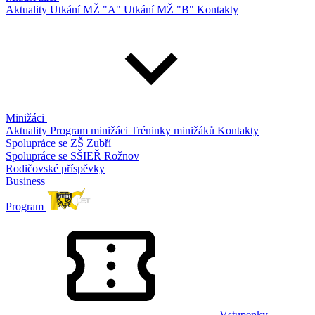
Aktuality
Utkání MŽ "A"
Utkání MŽ "B"
Kontakty
Minižáci
Aktuality
Program minižáci
Tréninky minižáků
Kontakty
Spolupráce se ZŠ Zubří
Spolupráce se SŠIEŘ Rožnov
Rodičovské příspěvky
Business
Program
Vstupenky