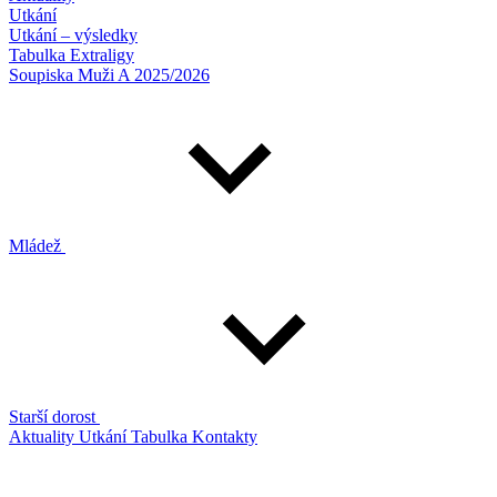
Utkání
Utkání – výsledky
Tabulka Extraligy
Soupiska Muži A 2025/2026
Mládež
Starší dorost
Aktuality
Utkání
Tabulka
Kontakty