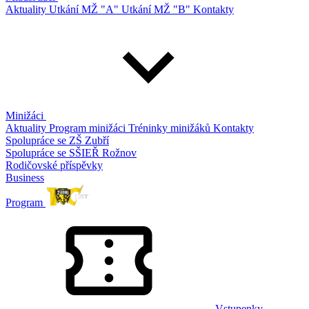
Aktuality
Utkání MŽ "A"
Utkání MŽ "B"
Kontakty
Minižáci
Aktuality
Program minižáci
Tréninky minižáků
Kontakty
Spolupráce se ZŠ Zubří
Spolupráce se SŠIEŘ Rožnov
Rodičovské příspěvky
Business
Program
Vstupenky