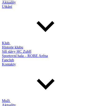
Aktuality
Utkání
Klub
Historie klubu
Síň slávy HC Zubří
Sportovní hala – ROBE Aréna
Fanclub
Kontakty
Muži
Aktuality