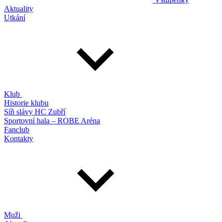
Aktuality
Utkání
Klub
Historie klubu
Síň slávy HC Zubří
Sportovní hala – ROBE Aréna
Fanclub
Kontakty
Muži