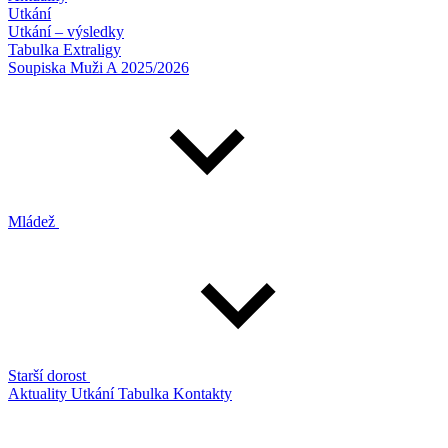
Utkání
Utkání – výsledky
Tabulka Extraligy
Soupiska Muži A 2025/2026
Mládež
Starší dorost
Aktuality
Utkání
Tabulka
Kontakty