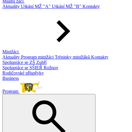
Mladší žáci
Aktuality
Utkání MŽ "A"
Utkání MŽ "B"
Kontakty
Minižáci
Aktuality
Program minižáci
Tréninky minižáků
Kontakty
Spolupráce se ZŠ Zubří
Spolupráce se SŠIEŘ Rožnov
Rodičovské příspěvky
Business
Program