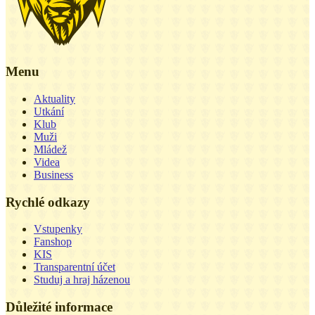
Menu
Aktuality
Utkání
Klub
Muži
Mládež
Videa
Business
Rychlé odkazy
Vstupenky
Fanshop
KIS
Transparentní účet
Studuj a hraj házenou
Důležité informace