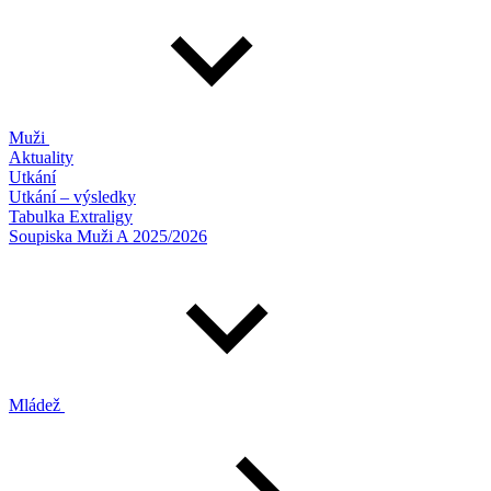
Muži
Aktuality
Utkání
Utkání – výsledky
Tabulka Extraligy
Soupiska Muži A 2025/2026
Mládež