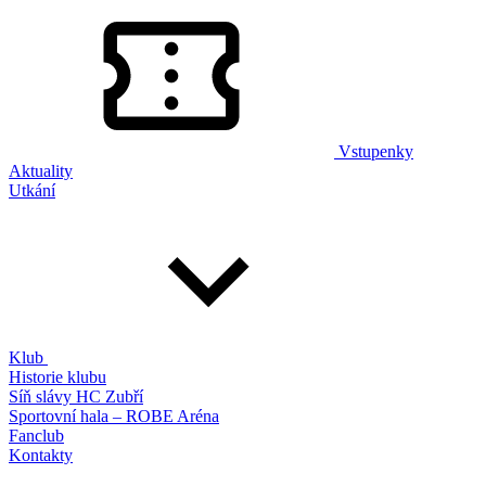
Vstupenky
Aktuality
Utkání
Klub
Historie klubu
Síň slávy HC Zubří
Sportovní hala – ROBE Aréna
Fanclub
Kontakty