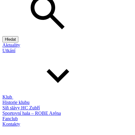
Hledat
Aktuality
Utkání
Klub
Historie klubu
Síň slávy HC Zubří
Sportovní hala – ROBE Aréna
Fanclub
Kontakty