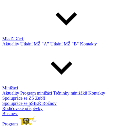
Mladší žáci
Aktuality
Utkání MŽ "A"
Utkání MŽ "B"
Kontakty
Minižáci
Aktuality
Program minižáci
Tréninky minižáků
Kontakty
Spolupráce se ZŠ Zubří
Spolupráce se SŠIEŘ Rožnov
Rodičovské příspěvky
Business
Program