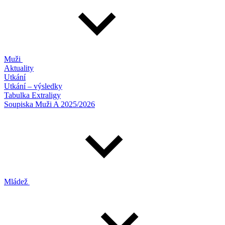
Muži
Aktuality
Utkání
Utkání – výsledky
Tabulka Extraligy
Soupiska Muži A 2025/2026
Mládež