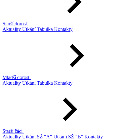
Starší dorost
Aktuality
Utkání
Tabulka
Kontakty
Mladší dorost
Aktuality
Utkání
Tabulka
Kontakty
Starší žáci
Aktuality
Utkání SŽ "A"
Utkání SŽ "B"
Kontakty