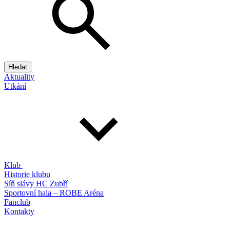
Hledat
Aktuality
Utkání
Klub
Historie klubu
Síň slávy HC Zubří
Sportovní hala – ROBE Aréna
Fanclub
Kontakty