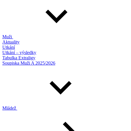
Muži
Aktuality
Utkání
Utkání – výsledky
Tabulka Extraligy
Soupiska Muži A 2025/2026
Mládež