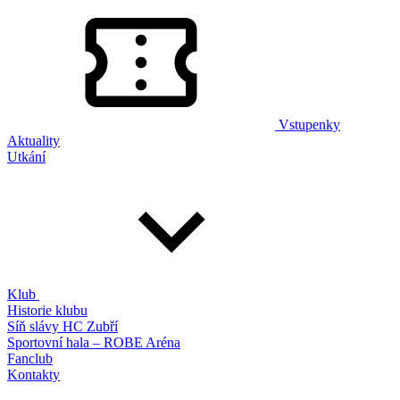
Vstupenky
Aktuality
Utkání
Klub
Historie klubu
Síň slávy HC Zubří
Sportovní hala – ROBE Aréna
Fanclub
Kontakty