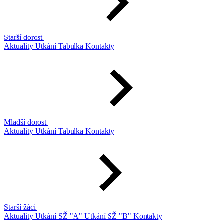
Starší dorost
Aktuality
Utkání
Tabulka
Kontakty
Mladší dorost
Aktuality
Utkání
Tabulka
Kontakty
Starší žáci
Aktuality
Utkání SŽ "A"
Utkání SŽ "B"
Kontakty