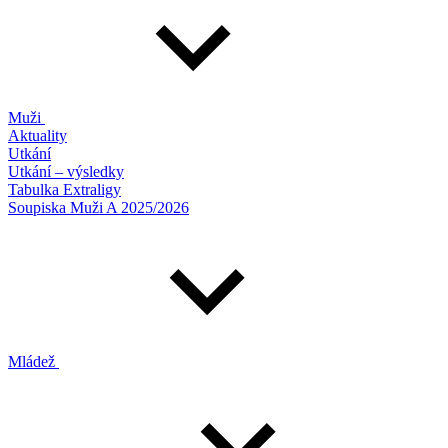
Muži
Aktuality
Utkání
Utkání – výsledky
Tabulka Extraligy
Soupiska Muži A 2025/2026
Mládež