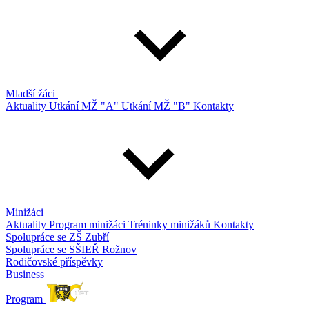
Mladší žáci
Aktuality
Utkání MŽ "A"
Utkání MŽ "B"
Kontakty
Minižáci
Aktuality
Program minižáci
Tréninky minižáků
Kontakty
Spolupráce se ZŠ Zubří
Spolupráce se SŠIEŘ Rožnov
Rodičovské příspěvky
Business
Program